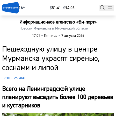
16+
$
⁠81.41
€
⁠94.06
Информационное агентство «Би-порт»
Главная
Новости Мурманска и Мурманской области
17:01
–
Пятница
–
7 августа 2026
Новости
Пешеходную улицу в центре
Наши гости
Мурманска украсят сиренью,
Фоторепортажи
соснами и липой
Погода
17:10 – 25 мая
Курсы валют
Всего на Ленинградской улице
планируют высадить более 100 деревьев
и кустарников