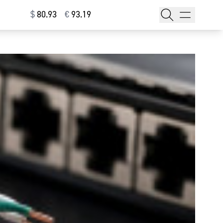
$
⁠80.93
€
⁠93.19
тажи
т