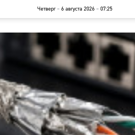
Четверг
–
6 августа 2026
–
07:25
Главная
Новости
Наши гости
Фоторепор
Погода
Курсы валю