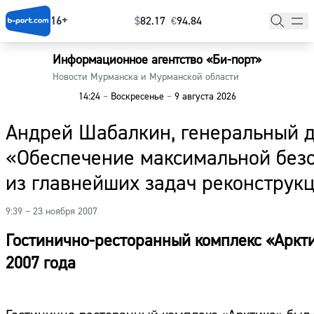
16+
$
⁠82.17
€
⁠94.84
Информационное агентство «Би-порт»
Главная
Новости Мурманска и Мурманской области
14:24
–
Воскресенье
–
9 августа 2026
Новости
Андрей Шабалкин, генеральный д
Наши гости
«Обеспечение максимальной безо
Фоторепортажи
из главнейших задач реконструк
Погода
9:39 – 23 ноября 2007
Курсы валют
Гостинично-ресторанный комплекс «Аркти
2007 года