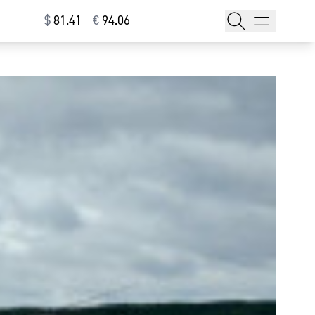
$
⁠81.41
€
⁠94.06
тажи
т