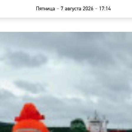
Пятница
–
7 августа 2026
–
17:14
Главная
Новости
Наши гости
Фоторепор
Погода
Курсы валю