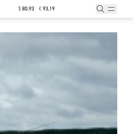
$
⁠80.93
€
⁠93.19
тажи
т