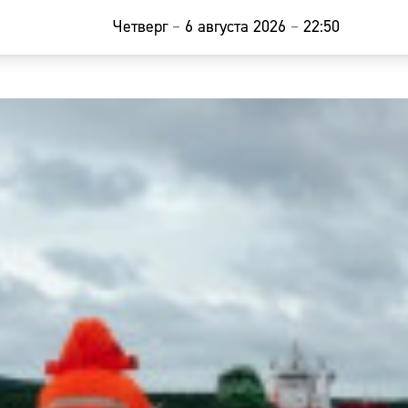
Четверг
–
6 августа 2026
–
22:50
Главная
Новости
Наши гости
Фоторепор
Погода
Курсы валю