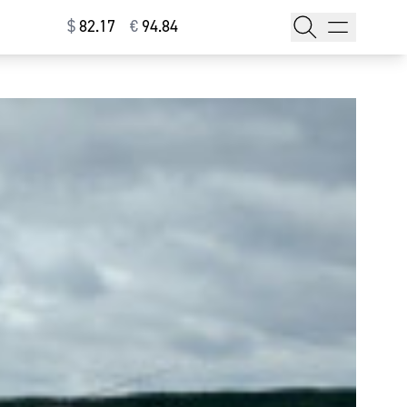
$
⁠82.17
€
⁠94.84
тажи
т