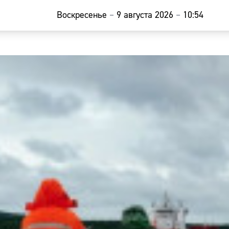
Воскресенье
–
9 августа 2026
–
10:54
Главная
Новости
Наши гости
Фоторепор
Погода
Курсы валю