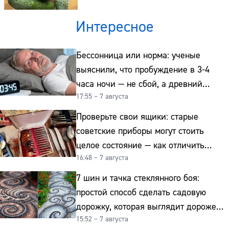
Телефон:
Интересное
Бессонница или норма: ученые
выяснили, что пробуждение в 3-4
часа ночи — не сбой, а древний
17:55 – 7 августа
биологический ритм
Проверьте свои ящики: старые
советские приборы могут стоить
целое состояние — как отличить
16:48 – 7 августа
подделку от мельхиора
7 шин и тачка стеклянного боя:
простой способ сделать садовую
дорожку, которая выглядит дороже
15:52 – 7 августа
гранита