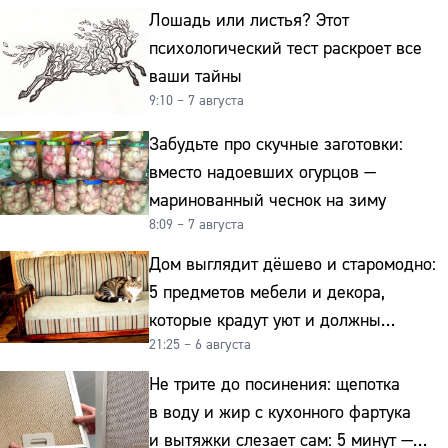
Лошадь или листья? Этот
психологический тест раскроет все
ваши тайны
9:10 – 7 августа
Забудьте про скучные заготовки:
вместо надоевших огурцов —
маринованный чеснок на зиму
8:09 – 7 августа
Дом выглядит дёшево и старомодно:
5 предметов мебели и декора,
которые крадут уют и должны
21:25 – 6 августа
отправиться на свалку прямо сейчас
Не трите до посинения: щепотка
в воду и жир с кухонного фартука
и вытяжки слезает сам: 5 минут —