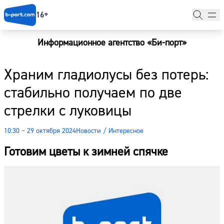
16+
Информационное агентство «Би-порт»
Главная
Храним гладиолусы без потерь:
Новости
стабильно получаем по две
Наши гости
стрелки с луковицы
Фоторепортажи
10:30 – 29 октября 2024
Новости
/
Интересное
Погода
Готовим цветы к зимней спячке
Курсы валют