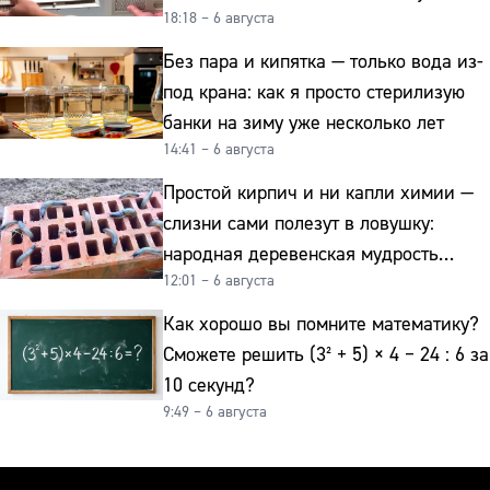
18:18 – 6 августа
и сверкает как новая
Без пара и кипятка — только вода из-
под крана: как я просто стерилизую
банки на зиму уже несколько лет
14:41 – 6 августа
Простой кирпич и ни капли химии —
слизни сами полезут в ловушку:
народная деревенская мудрость
12:01 – 6 августа
реально работает
Как хорошо вы помните математику?
Сможете решить (3² + 5) × 4 − 24 : 6 за
10 секунд?
9:49 – 6 августа