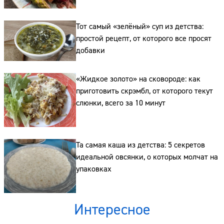
Тот самый «зелёный» суп из детства:
простой рецепт, от которого все просят
Сайт:
добавки
Адрес:
«Жидкое золото» на сковороде: как
Телефон:
приготовить скрэмбл, от которого текут
слюнки, всего за 10 минут
Та самая каша из детства: 5 секретов
идеальной овсянки, о которых молчат на
упаковках
Интересное