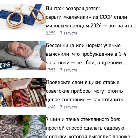
Винтаж возвращается:
серьги-«калачики» из СССР стали
мировым трендом 2026 — вот за что
22:50 – 7 августа
их ценят ювелиры
Бессонница или норма: ученые
выяснили, что пробуждение в 3-4
часа ночи — не сбой, а древний
17:55 – 7 августа
биологический ритм
Проверьте свои ящики: старые
советские приборы могут стоить
целое состояние — как отличить
16:48 – 7 августа
подделку от мельхиора
7 шин и тачка стеклянного боя:
простой способ сделать садовую
дорожку, которая выглядит дороже