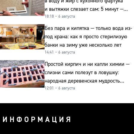
в воду и жир с кухонного фартука
и вытяжки слезает сам: 5 минут —
18:18 – 6 августа
и сверкает как новая
Без пара и кипятка — только вода из-
под крана: как я просто стерилизую
банки на зиму уже несколько лет
14:41 – 6 августа
Простой кирпич и ни капли химии —
слизни сами полезут в ловушку:
народная деревенская мудрость
12:01 – 6 августа
реально работает
ИНФОРМАЦИЯ