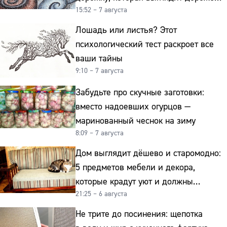
15:52 – 7 августа
гранита
Лошадь или листья? Этот
психологический тест раскроет все
ваши тайны
9:10 – 7 августа
Забудьте про скучные заготовки:
вместо надоевших огурцов —
маринованный чеснок на зиму
8:09 – 7 августа
Дом выглядит дёшево и старомодно:
5 предметов мебели и декора,
которые крадут уют и должны
21:25 – 6 августа
отправиться на свалку прямо сейчас
Не трите до посинения: щепотка