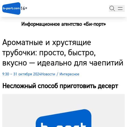
16+
Информационное агентство «Би-порт»
Главная
Ароматные и хрустящие
Новости
трубочки: просто, быстро,
Наши гости
вкусно — идеально для чаепитий
Фоторепортажи
9:30 – 31 октября 2024
Новости
/
Интересное
Погода
Несложный способ приготовить десерт
Курсы валют