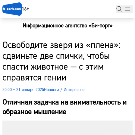
16+
Информационное агентство «Би-порт»
Главная
Освободите зверя из «плена»:
Новости
сдвиньте две спички, чтобы
Наши гости
спасти животное — с этим
Фоторепортажи
справятся гении
Погода
20:00 – 21 января 2025
Новости
/
Интересное
Курсы валют
Отличная задачка на внимательность и
образное мышление