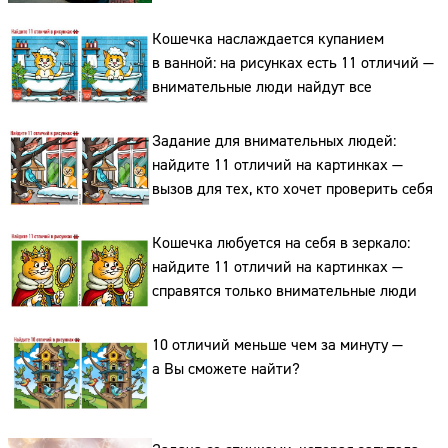
Кошечка наслаждается купанием
в ванной: на рисунках есть 11 отличий —
внимательные люди найдут все
Задание для внимательных людей:
Сайт:
найдите 11 отличий на картинках —
вызов для тех, кто хочет проверить себя
Адрес:
Телефон:
Кошечка любуется на себя в зеркало:
найдите 11 отличий на картинках —
справятся только внимательные люди
10 отличий меньше чем за минуту —
а Вы сможете найти?