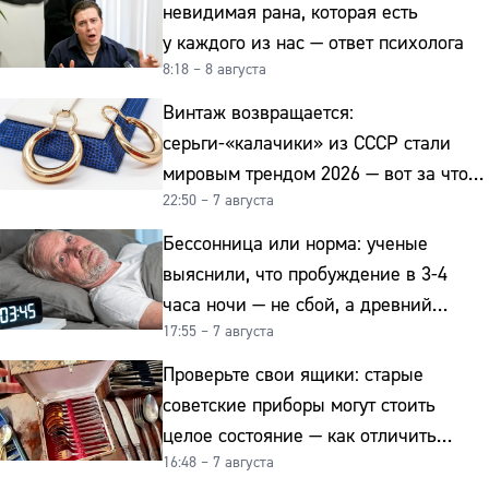
невидимая рана, которая есть
у каждого из нас — ответ психолога
8:18 – 8 августа
Винтаж возвращается:
серьги-«калачики» из СССР стали
мировым трендом 2026 — вот за что
22:50 – 7 августа
их ценят ювелиры
Бессонница или норма: ученые
выяснили, что пробуждение в 3-4
часа ночи — не сбой, а древний
17:55 – 7 августа
биологический ритм
Проверьте свои ящики: старые
советские приборы могут стоить
целое состояние — как отличить
16:48 – 7 августа
подделку от мельхиора