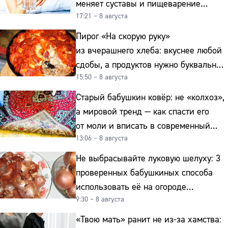
меняет суставы и пищеварение
17:21 – 8 августа
после 50
Пирог «На скорую руку»
из вчерашнего хлеба: вкуснее любой
сдобы, а продуктов нужно буквально
15:50 – 8 августа
копейки
Старый бабушкин ковёр: не «колхоз»,
а мировой тренд — как спасти его
от моли и вписать в современный
13:06 – 8 августа
интерьер
Не выбрасывайте луковую шелуху: 3
проверенных бабушкиных способа
использовать её на огороде
9:30 – 8 августа
и для здоровья этой зимой
«Твою мать» ранит не из-за хамства: