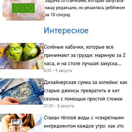
Задача со спичками, которая запутала
нашу редакцию, но решилась ребёнком
за 10 секунд
Интересное
Солёные кабачки, которые все
принимают за грузди: мариную за 2
часа, и на столе лучшая закуска
8:33 – 9 августа
к картошке
Дизайнерская сумка за копейки: как
старые джинсы превратить в хит
сезона с помощью простой стежки
21:29 – 8 августа
Стакан тёплой воды с «секретным»
ингредиентом каждое утро: как это