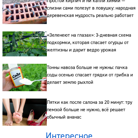
Простой кирпич и ни капли химии —
слизни сами полезут в ловушку: народная
деревенская мудрость реально работает
«Зеленеют на глазах»: 3-дневная схема
подкормки, которая спасает огурцы от
желтизны и дарит ведро урожая
Тонны навоза больше не нужны: пачка
соды осенью спасает грядки от грибка и
делает землю рыхлой
Пятки как после салона за 20 минут: тру
пемзой больше не нужно, всё решает
обычный ананас
Интересное