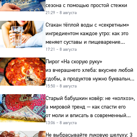
сезона с помощью простой стежки
21:29 – 8 августа
Стакан тёплой воды с «секретным»
ингредиентом каждое утро: как это
меняет суставы и пищеварение
17:21 – 8 августа
после 50
Пирог «На скорую руку»
из вчерашнего хлеба: вкуснее любой
сдобы, а продуктов нужно буквально
15:50 – 8 августа
копейки
Старый бабушкин ковёр: не «колхоз»,
а мировой тренд — как спасти его
от моли и вписать в современный
13:06 – 8 августа
интерьер
Не выбрасывайте луковую шелуху: 3