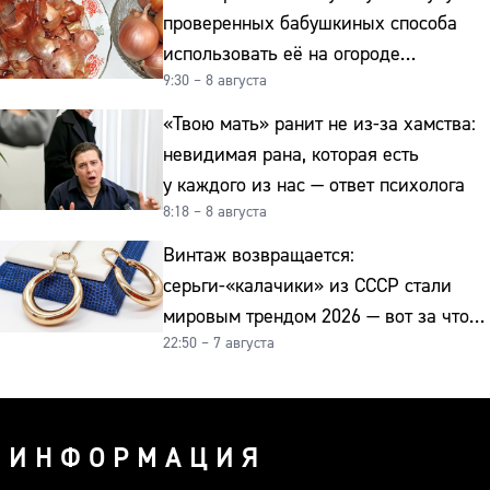
проверенных бабушкиных способа
использовать её на огороде
9:30 – 8 августа
и для здоровья этой зимой
«Твою мать» ранит не из-за хамства:
невидимая рана, которая есть
у каждого из нас — ответ психолога
8:18 – 8 августа
Винтаж возвращается:
серьги-«калачики» из СССР стали
мировым трендом 2026 — вот за что
22:50 – 7 августа
их ценят ювелиры
ИНФОРМАЦИЯ