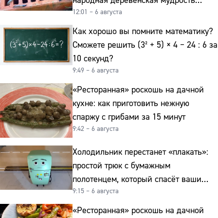
народная деревенская мудрость
12:01 – 6 августа
реально работает
Как хорошо вы помните математику?
Сможете решить (3² + 5) × 4 − 24 : 6 за
10 секунд?
9:49 – 6 августа
«Ресторанная» роскошь на дачной
кухне: как приготовить нежную
спаржу с грибами за 15 минут
9:42 – 6 августа
Холодильник перестанет «плакать»:
простой трюк с бумажным
полотенцем, который спасёт ваши
9:15 – 6 августа
овощи от гнили
«Ресторанная» роскошь на дачной