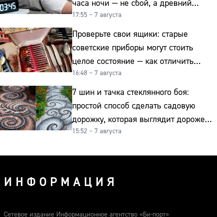
часа ночи — не сбой, а древний
17:55 – 7 августа
биологический ритм
Проверьте свои ящики: старые
советские приборы могут стоить
целое состояние — как отличить
16:48 – 7 августа
подделку от мельхиора
7 шин и тачка стеклянного боя:
простой способ сделать садовую
дорожку, которая выглядит дороже
15:52 – 7 августа
гранита
ИНФОРМАЦИЯ
Сетевое издание Информационное агентство «Би-порт»