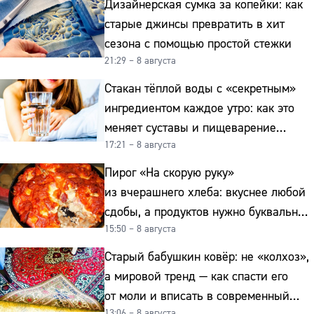
Дизайнерская сумка за копейки: как
старые джинсы превратить в хит
сезона с помощью простой стежки
21:29 – 8 августа
Стакан тёплой воды с «секретным»
ингредиентом каждое утро: как это
меняет суставы и пищеварение
17:21 – 8 августа
после 50
Пирог «На скорую руку»
из вчерашнего хлеба: вкуснее любой
сдобы, а продуктов нужно буквально
15:50 – 8 августа
копейки
Старый бабушкин ковёр: не «колхоз»,
а мировой тренд — как спасти его
от моли и вписать в современный
13:06 – 8 августа