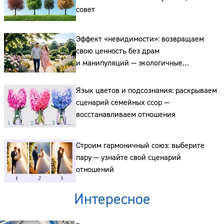
совет
Сайт:
Эффект «невидимости»: возвращаем
свою ценность без драм
Адрес:
и манипуляций — экологичные
отношения
Телефон:
Язык цветов и подсознания: раскрываем
сценарий семейных ссор —
восстанавливаем отношения
Строим гармоничный союз: выберите
пару — узнайте свой сценарий
отношений
Интересное