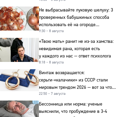
интерьер
Не выбрасывайте луковую шелуху: 3
проверенных бабушкиных способа
использовать её на огороде
9:30 – 8 августа
и для здоровья этой зимой
«Твою мать» ранит не из-за хамства:
невидимая рана, которая есть
у каждого из нас — ответ психолога
8:18 – 8 августа
Винтаж возвращается:
серьги-«калачики» из СССР стали
мировым трендом 2026 — вот за что
22:50 – 7 августа
их ценят ювелиры
Бессонница или норма: ученые
выяснили, что пробуждение в 3-4