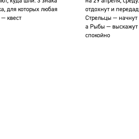
ют, куда шли: 3 знака
на 29 апреля, среду
а, для которых любая
отдохнут и передад
 — квест
Стрельцы — начнут 
а Рыбы — выскажут
спокойно