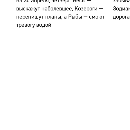
на 30 апреля, четверг: Весы —
забыва
выскажут наболевшее, Козероги —
Зодиак
перепишут планы, а Рыбы — смоют
дорога
тревогу водой