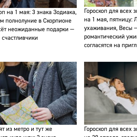
Гороскоп для всех 
оп на 1 мая: 3 знака Зодиака,
на 1 мая, пятницу:
м полнолуние в Скорпионе
ухаживания, Весы —
сёт неожиданные подарки —
романтический ужи
и счастливчики
согласятся на приг
Сайт:
Адрес:
Телефон:
т из метро и тут же
Гороскоп для всех 