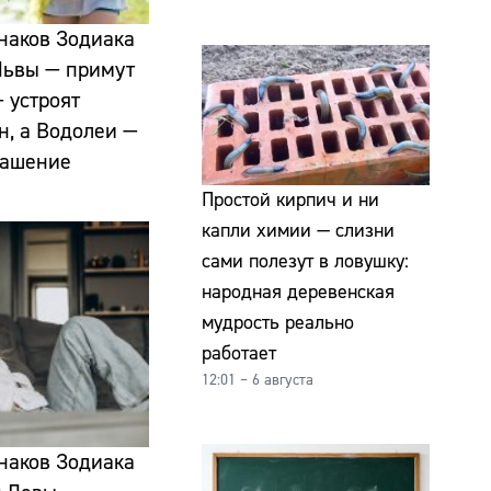
знаков Зодиака
 Львы — примут
 устроят
н, а Водолеи —
лашение
Простой кирпич и ни
капли химии — слизни
сами полезут в ловушку:
народная деревенская
мудрость реально
работает
12:01 – 6 августа
знаков Зодиака