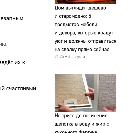
Дом выглядит дёшево
и старомодно: 5
внезапным
предметов мебели
и декора, которые крадут
уют и должны отправиться
ны.
на свалку прямо сейчас
21:25 – 6 августа
ведёт их к
ый счастливый
Не трите до посинения:
щепотка в воду и жир с
кухонного фартука