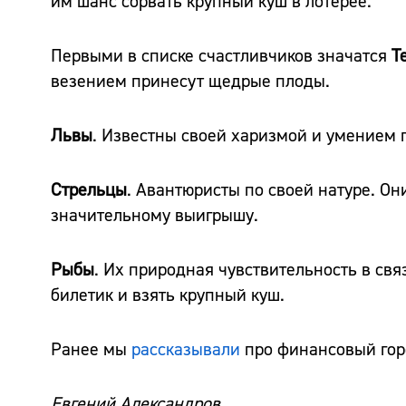
им шанс сорвать крупный куш в лотерее.
Первыми в списке счастливчиков значатся
Т
везением принесут щедрые плоды.
Львы
. Известны своей харизмой и умением п
Стрельцы
. Авантюристы по своей натуре. Он
значительному выигрышу.
Рыбы
. Их природная чувствительность в св
билетик и взять крупный куш.
Ранее мы
рассказывали
про финансовый горо
Евгений Александров