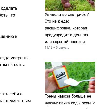
 сделать
Увидели во сне грибы?
оты, то
Это не к еде:
расшифровка, которая
предупредит о деньгах
ошению к
или скрытой болезни
11:13 – 5 августа
егда уверены,
том сказать.
ать себя с
Тонны навоза больше не
итают уместным
нужны: пачка соды осенью