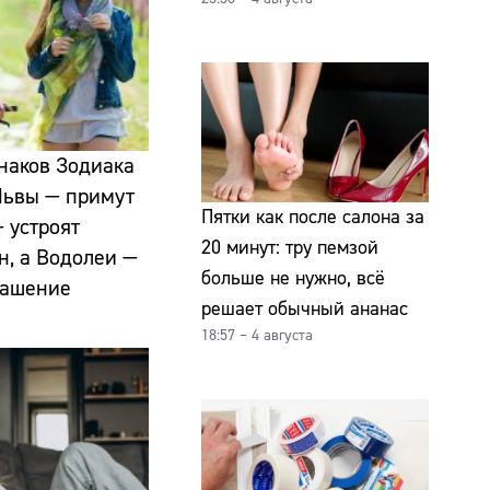
знаков Зодиака
 Львы — примут
Пятки как после салона за
 устроят
20 минут: тру пемзой
н, а Водолеи —
больше не нужно, всё
лашение
решает обычный ананас
18:57 – 4 августа