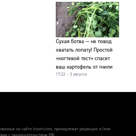
Сухая ботва — не повод
хватать лопату! Простой
«ногтевой тест» спасет
ваш картофель от гнили
17:22 – 3 августа
ованные на сайте b-port.com, принадлежат редакции и/или
твии с законодательством РФ.