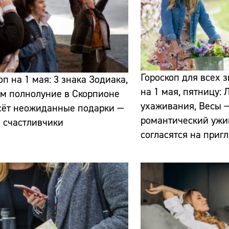
Сайт:
Гороскоп для всех 
оп на 1 мая: 3 знака Зодиака,
на 1 мая, пятницу:
м полнолуние в Скорпионе
Адрес:
ухаживания, Весы —
сёт неожиданные подарки —
романтический ужи
Телефон:
и счастливчики
согласятся на приг