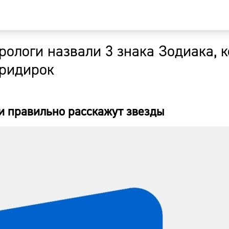
рологи назвали 3 знака Зодиака, 
Главная
придирок
Новости
 и правильно расскажут звезды
Наши гости
Фоторепор
Погода
Курсы валю