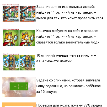
Задание для внимательных людей:
найдите 11 отличий на картинках —
вызов для тех, кто хочет проверить себя
Кошечка любуется на себя в зеркало:
Сайт:
найдите 11 отличий на картинках —
справятся только внимательные люди
Адрес:
10 отличий меньше чем за минуту —
Телефон:
а Вы сможете найти?
Задача со спичками, которая запутала
нашу редакцию, но решилась ребёнком
за 10 секунд
Проверка для мозга: почему 98% людей