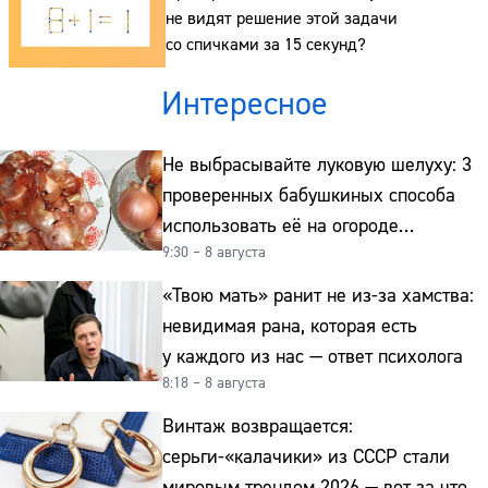
не видят решение этой задачи
со спичками за 15 секунд?
Интересное
Не выбрасывайте луковую шелуху: 3
проверенных бабушкиных способа
использовать её на огороде
9:30 – 8 августа
и для здоровья этой зимой
«Твою мать» ранит не из-за хамства:
невидимая рана, которая есть
у каждого из нас — ответ психолога
8:18 – 8 августа
Винтаж возвращается:
серьги-«калачики» из СССР стали
мировым трендом 2026 — вот за что