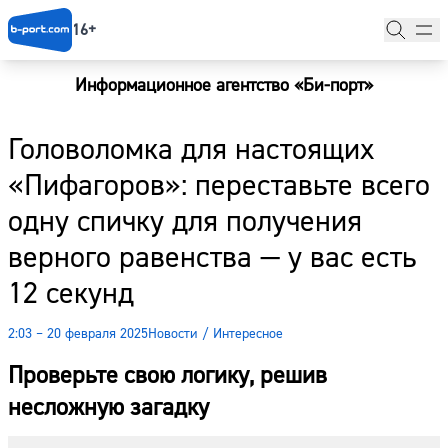
16+
Информационное агентство «Би-порт»
Главная
Головоломка для настоящих
Новости
«Пифагоров»: переставьте всего
Наши гости
одну спичку для получения
Фоторепортажи
верного равенства — у вас есть
Погода
12 секунд
Курсы валют
2:03 – 20 февраля 2025
Новости
/
Интересное
Проверьте свою логику, решив
несложную загадку