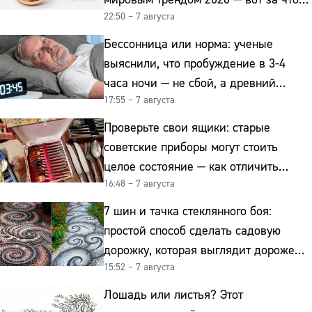
22:50 – 7 августа
их ценят ювелиры
Бессонница или норма: ученые
выяснили, что пробуждение в 3-4
часа ночи — не сбой, а древний
17:55 – 7 августа
биологический ритм
Проверьте свои ящики: старые
советские приборы могут стоить
целое состояние — как отличить
16:48 – 7 августа
подделку от мельхиора
7 шин и тачка стеклянного боя:
простой способ сделать садовую
дорожку, которая выглядит дороже
15:52 – 7 августа
гранита
Лошадь или листья? Этот