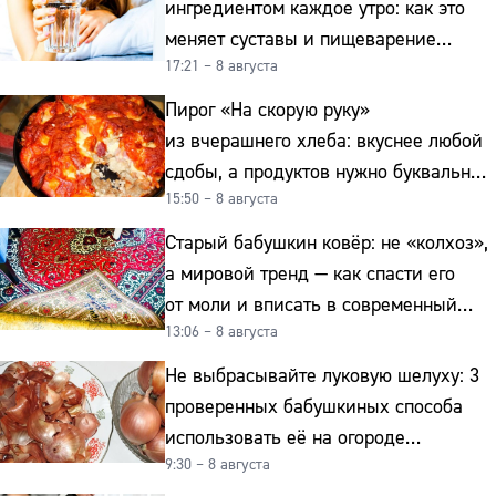
ингредиентом каждое утро: как это
меняет суставы и пищеварение
17:21 – 8 августа
после 50
Пирог «На скорую руку»
из вчерашнего хлеба: вкуснее любой
сдобы, а продуктов нужно буквально
15:50 – 8 августа
копейки
Старый бабушкин ковёр: не «колхоз»,
а мировой тренд — как спасти его
от моли и вписать в современный
13:06 – 8 августа
интерьер
Не выбрасывайте луковую шелуху: 3
проверенных бабушкиных способа
использовать её на огороде
9:30 – 8 августа
и для здоровья этой зимой