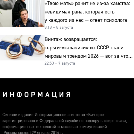
«Твою мать» ранит не из-за хамства:
невидимая рана, которая есть
у каждого из нас — ответ психолога
8:18 – 8 августа
Винтаж возвращается:
серьги-«калачики» из СССР стали
мировым трендом 2026 — вот за что
22:50 – 7 августа
их ценят ювелиры
ИНФОРМАЦИЯ
Сетевое издание Информационное агентство «Би-порт»
зарегистрировано в Федеральной службе по надзору в сфере связи,
информационных технологий и массовых коммуникаций
(Роскомнадзор) 29 января 2014 г.