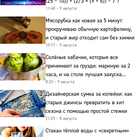
(25 − 10)) + (2/3 × (9 + 6)) − 7 ?
11:48 – 9 августа
Мясорубка как новая за 5 минут:
прокручиваю обычную картофелину,
и старый жир отходит сам без химии
10:17 – 9 августа
Солёные кабачки, которые все
принимают за грузди: мариную за 2
часа, и на столе лучшая закуска
8:33 – 9 августа
к картошке
Дизайнерская сумка за копейки: как
старые джинсы превратить в хит
сезона с помощью простой стежки
21:29 – 8 августа
Стакан тёплой воды с «секретным»