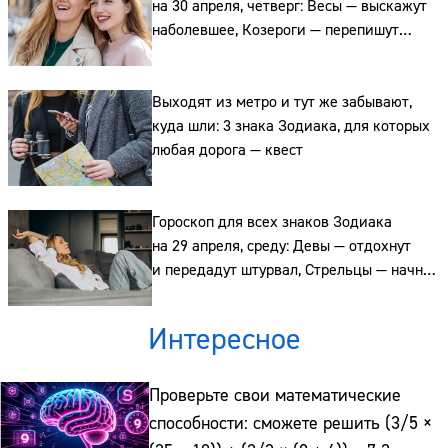
на 30 апреля, четверг: Весы — выскажут
наболевшее, Козероги — перепишут
Сайт:
планы, а Рыбы — смоют тревогу водой
Адрес:
Выходят из метро и тут же забывают,
куда шли: 3 знака Зодиака, для которых
Телефон:
любая дорога — квест
Гороскоп для всех знаков Зодиака
на 29 апреля, среду: Девы — отдохнут
и передадут штурвал, Стрельцы — начнут
действовать, а Рыбы — выскажут негатив
спокойно
Интересное
Проверьте свои математические
способности: сможете решить (3/5 ×