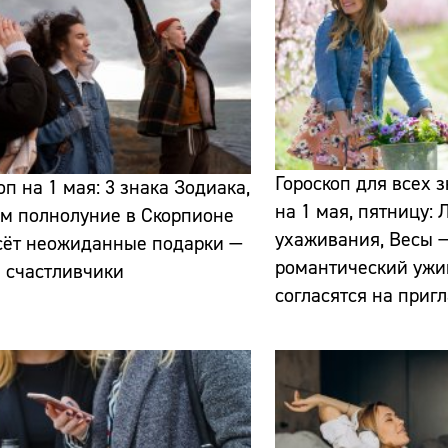
Гороскоп для всех 
оп на 1 мая: 3 знака Зодиака,
Сайт:
на 1 мая, пятницу:
м полнолуние в Скорпионе
ухаживания, Весы —
Адрес:
сёт неожиданные подарки —
романтический ужи
и счастливчики
Телефон:
согласятся на приг