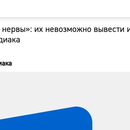
 нервы»: их невозможно вывести и
Главная
диака
Новости
иака
Наши гости
Фоторепор
Погода
Курсы валю