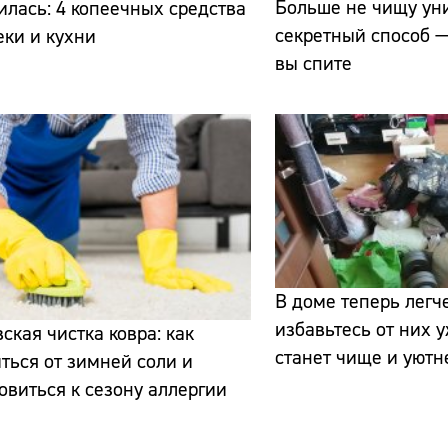
Больше не чищу уни
илась: 4 копеечных средства
секретный способ —
еки и кухни
вы спите
Сайт:
Адрес:
Телефон:
В доме теперь легч
избавьтесь от них 
ская чистка ковра: как
станет чище и уютн
ться от зимней соли и
овиться к сезону аллергии