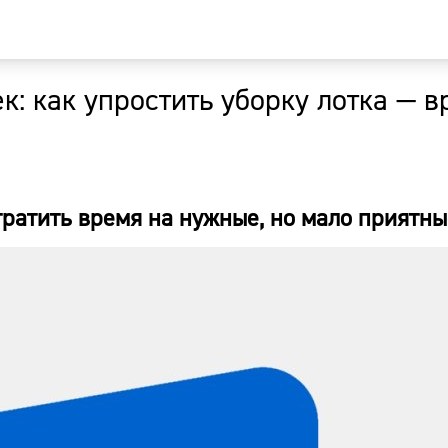
к: как упростить уборку лотка — 
Главная
Новости
тратить время на нужные, но мало приятны
Наши гости
Фоторепор
Погода
Курсы валю