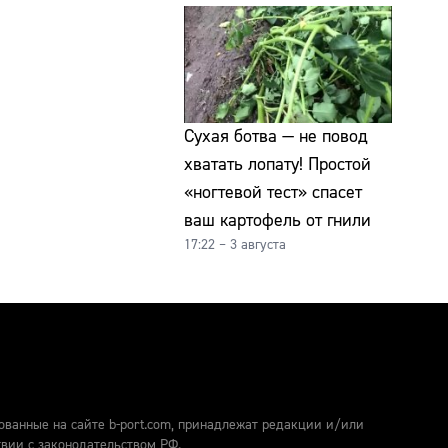
Сухая ботва — не повод
хватать лопату! Простой
«ногтевой тест» спасет
ваш картофель от гнили
17:22 – 3 августа
ованные на сайте b-port.com, принадлежат редакции и/или
твии с законодательством РФ.