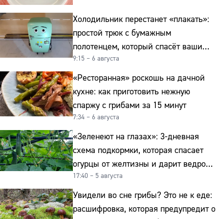
Холодильник перестанет «плакать»:
простой трюк с бумажным
полотенцем, который спасёт ваши
9:15 – 6 августа
овощи от гнили
«Ресторанная» роскошь на дачной
кухне: как приготовить нежную
спаржу с грибами за 15 минут
7:34 – 6 августа
«Зеленеют на глазах»: 3-дневная
схема подкормки, которая спасает
огурцы от желтизны и дарит ведро
17:40 – 5 августа
урожая
Увидели во сне грибы? Это не к еде:
расшифровка, которая предупредит о