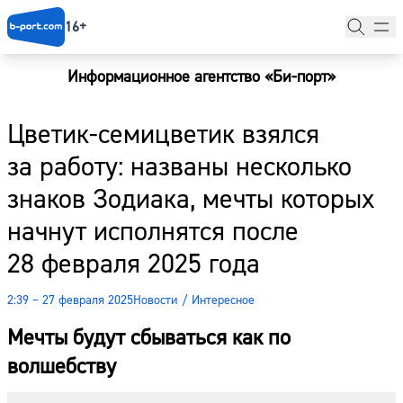
16+
Информационное агентство «Би-порт»
Главная
Цветик-семицветик взялся
Новости
за работу: названы несколько
Наши гости
знаков Зодиака, мечты которых
Фоторепортажи
начнут исполнятся после
Погода
28 февраля 2025 года
Курсы валют
2:39 – 27 февраля 2025
Новости
/
Интересное
Мечты будут сбываться как по
волшебству