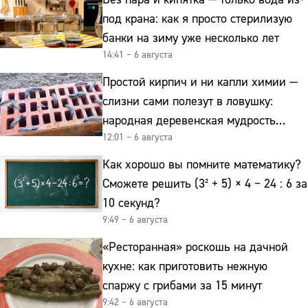
под крана: как я просто стерилизую
банки на зиму уже несколько лет
14:41 – 6 августа
Простой кирпич и ни капли химии —
слизни сами полезут в ловушку:
народная деревенская мудрость
12:01 – 6 августа
реально работает
Как хорошо вы помните математику?
Сможете решить (3² + 5) × 4 − 24 : 6 за
10 секунд?
9:49 – 6 августа
«Ресторанная» роскошь на дачной
кухне: как приготовить нежную
спаржу с грибами за 15 минут
9:42 – 6 августа