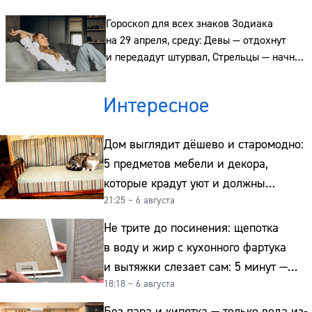
Гороскоп для всех знаков Зодиака
Телефон:
на 29 апреля, среду: Девы — отдохнут
и передадут штурвал, Стрельцы — начнут
действовать, а Рыбы — выскажут негатив
спокойно
Интересное
Дом выглядит дёшево и старомодно:
5 предметов мебели и декора,
которые крадут уют и должны
21:25 – 6 августа
отправиться на свалку прямо сейчас
Не трите до посинения: щепотка
в воду и жир с кухонного фартука
и вытяжки слезает сам: 5 минут —
18:18 – 6 августа
и сверкает как новая
Без пара и кипятка — только вода из-