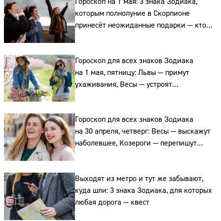
Гороскоп на 1 мая: 3 знака Зодиака,
которым полнолуние в Скорпионе
принесёт неожиданные подарки — кто
эти счастливчики
Гороскоп для всех знаков Зодиака
на 1 мая, пятницу: Львы — примут
ухаживания, Весы — устроят
романтический ужин, а Водолеи —
согласятся на приглашение
Гороскоп для всех знаков Зодиака
на 30 апреля, четверг: Весы — выскажут
наболевшее, Козероги — перепишут
планы, а Рыбы — смоют тревогу водой
Выходят из метро и тут же забывают,
куда шли: 3 знака Зодиака, для которых
Сайт:
любая дорога — квест
Адрес: