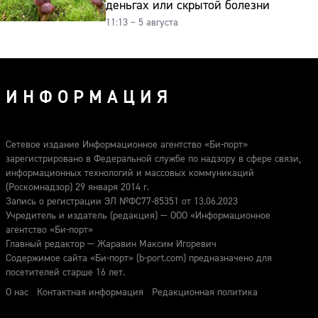
деньгах или скрытой болезни
11:13 – 5 августа
ИНФОРМАЦИЯ
Сетевое издание Информационное агентство «Би-порт»
зарегистрировано в Федеральной службе по надзору в сфере связи,
информационных технологий и массовых коммуникаций
(Роскомнадзор) 29 января 2014 г.
Запись о регистрации ЭЛ №ФС77-85351 от 13.06.2023
Учредитель и издатель (редакция) — ООО «Информационное
агентство «Би-порт»
Главный редактор — Жаравин Максим Игоревич
Содержимое сайта «Би-порт» (b-port.com) предназначено для
посетителей старше 16 лет.
О нас
Контактная информация
Редакционная политика