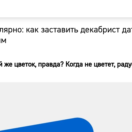
улярно: как заставить декабрист д
Главная
им
Новости
 же цветок, правда? Когда не цветет, рад
Наши гости
Фоторепор
Погода
Курсы валю