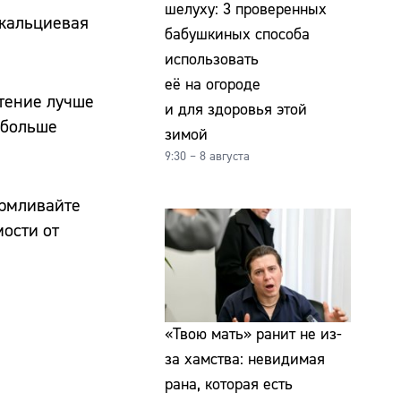
шелуху: 3 проверенных
 кальциевая
бабушкиных способа
использовать
её на огороде
стение лучше
и для здоровья этой
, больше
зимой
9:30 – 8 августа
армливайте
ости от
«Твою мать» ранит не из-
за хамства: невидимая
рана, которая есть