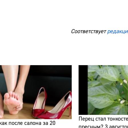
Соответствует
редакци
Сайт:
Адрес:
Телефон:
Перец стал тонкост
как после салона за 20
пресным? 3 августо