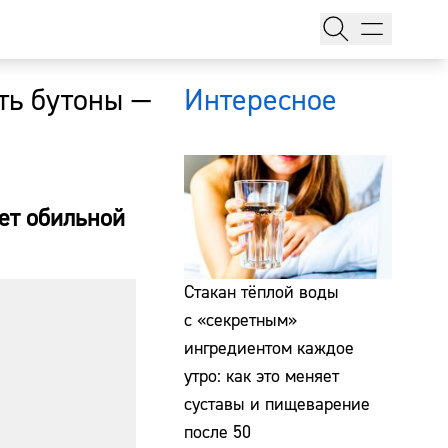
ать бутоны —
Интересное
ует обильной
тажи
Стакан тёплой воды
с «секретным»
ингредиентом каждое
т
утро: как это меняет
суставы и пищеварение
после 50