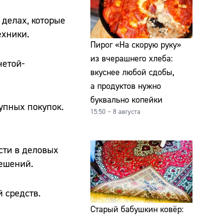
 делах, которые
ехники.
Пирог «На скорую руку»
из вчерашнего хлеба:
нетой-
вкуснее любой сдобы,
а продуктов нужно
буквально копейки
упных покупок.
15:50 – 8 августа
сти в деловых
решений.
 средств.
Старый бабушкин ковёр: