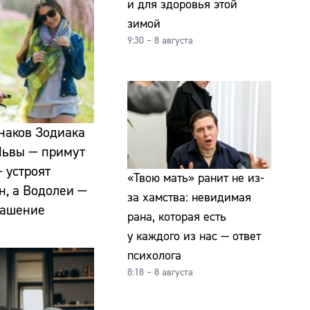
и для здоровья этой
зимой
9:30 – 8 августа
знаков Зодиака
 Львы — примут
 устроят
«Твою мать» ранит не из-
н, а Водолеи —
за хамства: невидимая
лашение
рана, которая есть
у каждого из нас — ответ
психолога
8:18 – 8 августа