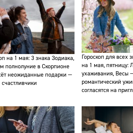
Гороскоп для всех 
оп на 1 мая: 3 знака Зодиака,
Сайт:
на 1 мая, пятницу:
м полнолуние в Скорпионе
ухаживания, Весы —
сёт неожиданные подарки —
Адрес:
романтический ужи
и счастливчики
согласятся на приг
Телефон: