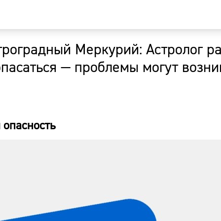
троградный Меркурий: Астролог р
Главная
опасаться — проблемы могут возни
Новости
Наши гости
 опасность
Фоторепор
Погода
Курсы валю