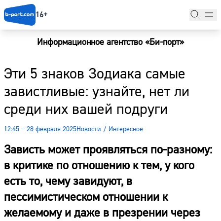
16+
Информационное агентство «Би-порт»
Главная
Эти 5 знаков Зодиака самые
Новости
завистливые: узнайте, нет ли
Наши гости
среди них вашей подруги
Фоторепортажи
12:45 – 28 февраля 2025
Новости
/
Интересное
Погода
Зависть может проявляться по-разному:
Курсы валют
в критике по отношению к тем, у кого
есть то, чему завидуют, в
пессимистическом отношении к
желаемому и даже в презрении через