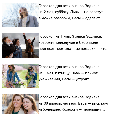
Сайт:
Гороскоп для всех знаков Зодиака
на 2 мая, субботу: Львы — не полезут
Адрес:
в чужие разборки, Весы — сделают
выбор, а, а Рыбы выскажут обиды
Телефон:
Гороскоп на 1 мая: 3 знака Зодиака,
которым полнолуние в Скорпионе
принесёт неожиданные подарки — кто
эти счастливчики
Гороскоп для всех знаков Зодиака
на 1 мая, пятницу: Львы — примут
ухаживания, Весы — устроят
романтический ужин, а Водолеи —
согласятся на приглашение
Гороскоп для всех знаков Зодиака
на 30 апреля, четверг: Весы — выскажут
наболевшее, Козероги — перепишут