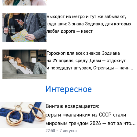
планы, а Рыбы — смоют тревогу водой
Выходят из метро и тут же забывают,
куда шли: 3 знака Зодиака, для которых
любая дорога — квест
Гороскоп для всех знаков Зодиака
на 29 апреля, среду: Девы — отдохнут
и передадут штурвал, Стрельцы — начнут
действовать, а Рыбы — выскажут негатив
спокойно
Интересное
Винтаж возвращается:
серьги-«калачики» из СССР стали
мировым трендом 2026 — вот за что
22:50 – 7 августа
их ценят ювелиры