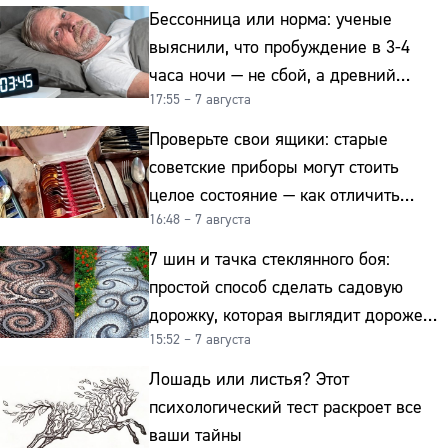
Бессонница или норма: ученые
выяснили, что пробуждение в 3-4
часа ночи — не сбой, а древний
17:55 – 7 августа
биологический ритм
Проверьте свои ящики: старые
советские приборы могут стоить
целое состояние — как отличить
16:48 – 7 августа
подделку от мельхиора
7 шин и тачка стеклянного боя:
простой способ сделать садовую
дорожку, которая выглядит дороже
15:52 – 7 августа
гранита
Лошадь или листья? Этот
психологический тест раскроет все
ваши тайны