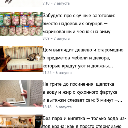
9:10 – 7 августа
Забудьте про скучные заготовки:
вместо надоевших огурцов —
маринованный чеснок на зиму
8:09 – 7 августа
Дом выглядит дёшево и старомодно:
5 предметов мебели и декора,
которые крадут уют и должны
21:25 – 6 августа
отправиться на свалку прямо сейчас
Не трите до посинения: щепотка
в воду и жир с кухонного фартука
и вытяжки слезает сам: 5 минут —
18:18 – 6 августа
и сверкает как новая
Без пара и кипятка — только вода из-
под крана: как я просто стерилизую