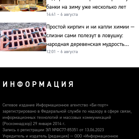
банки на зиму уже несколько лет
14:41 – 6 августа
Простой кирпич и ни капли химии —
слизни сами полезут в ловушку:
народная деревенская мудрость
12:01 – 6 августа
реально работает
ИНФОРМАЦИЯ
Сетевое издание Информационное агентство «Би-порт»
зарегистрировано в Федеральной службе по надзору в сфере связи,
информационных технологий и массовых коммуникаций
(Роскомнадзор) 29 января 2014 г.
Запись о регистрации ЭЛ №ФС77-85351 от 13.06.2023
Учредитель и издатель (редакция) — ООО «Информационное