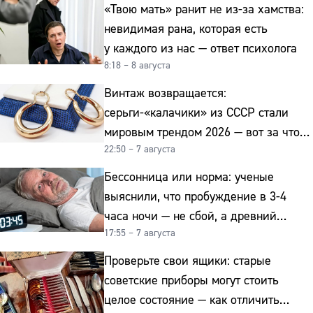
«Твою мать» ранит не из-за хамства:
невидимая рана, которая есть
у каждого из нас — ответ психолога
8:18 – 8 августа
Винтаж возвращается:
серьги-«калачики» из СССР стали
мировым трендом 2026 — вот за что
22:50 – 7 августа
их ценят ювелиры
Бессонница или норма: ученые
выяснили, что пробуждение в 3-4
часа ночи — не сбой, а древний
17:55 – 7 августа
биологический ритм
Проверьте свои ящики: старые
советские приборы могут стоить
целое состояние — как отличить