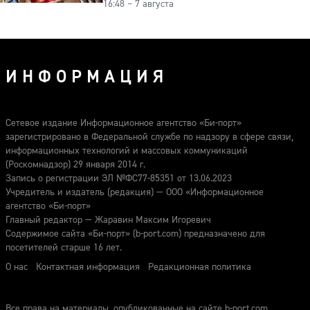
16:48 – 7 августа
подделку от мельхиора
ИНФОРМАЦИЯ
Сетевое издание Информационное агентство «Би-порт»
зарегистрировано в Федеральной службе по надзору в сфере связи,
информационных технологий и массовых коммуникаций
(Роскомнадзор) 29 января 2014 г.
Запись о регистрации ЭЛ №ФС77-85351 от 13.06.2023
Учредитель и издатель (редакция) — ООО «Информационное
агентство «Би-порт»
Главный редактор — Жаравин Максим Игоревич
Содержимое сайта «Би-порт» (b-port.com) предназначено для
посетителей старше 16 лет.
О нас
Контактная информация
Редакционная политика
Все права на материалы, опубликованные на сайте b-port.com,