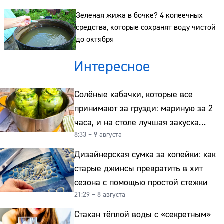
Телефон:
Зеленая жижа в бочке? 4 копеечных
средства, которые сохранят воду чистой
до октября
Интересное
Солёные кабачки, которые все
принимают за грузди: мариную за 2
часа, и на столе лучшая закуска
8:33 – 9 августа
к картошке
Дизайнерская сумка за копейки: как
старые джинсы превратить в хит
сезона с помощью простой стежки
21:29 – 8 августа
Стакан тёплой воды с «секретным»