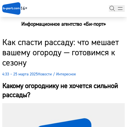
16+
Информационное агентство «Би-порт»
Главная
Как спасти рассаду: что мешает
Новости
вашему огороду — готовимся к
Наши гости
сезону
Фоторепортажи
4:33 – 25 марта 2025
Новости
/
Интересное
Погода
Какому огороднику не хочется сильной
Курсы валют
рассады?