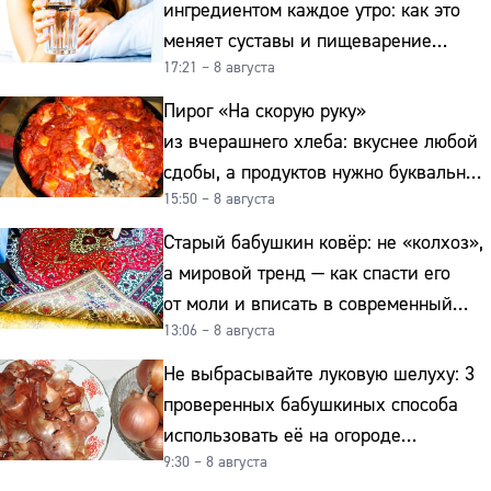
ингредиентом каждое утро: как это
меняет суставы и пищеварение
17:21 – 8 августа
после 50
Пирог «На скорую руку»
из вчерашнего хлеба: вкуснее любой
сдобы, а продуктов нужно буквально
15:50 – 8 августа
копейки
Старый бабушкин ковёр: не «колхоз»,
а мировой тренд — как спасти его
от моли и вписать в современный
13:06 – 8 августа
интерьер
Не выбрасывайте луковую шелуху: 3
проверенных бабушкиных способа
использовать её на огороде
9:30 – 8 августа
и для здоровья этой зимой