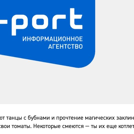
ают танцы с бубнами и прочтение магических закли
свои томаты. Некоторые смеются — ты их еще котле