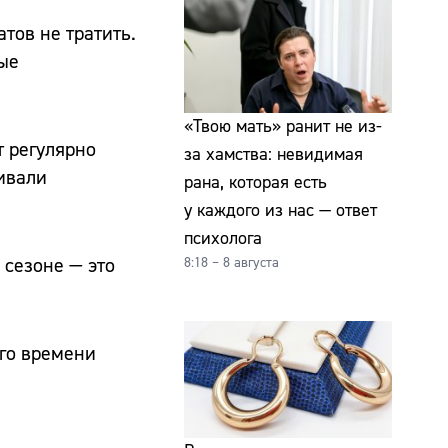
тов не тратить.
ные
«Твою мать» ранит не из-
т регулярно
за хамства: невидимая
ивали
рана, которая есть
у каждого из нас — ответ
психолога
 сезоне — это
8:18 – 8 августа
ого времени