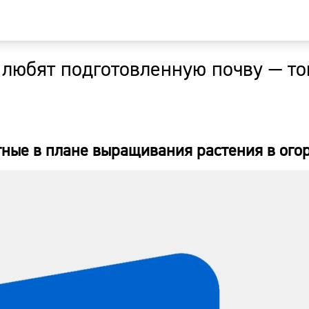
 любят подготовленную почву — то
Главная
Новости
ные в плане выращивания растения в огор
Наши гости
Фоторепор
Погода
Курсы валю