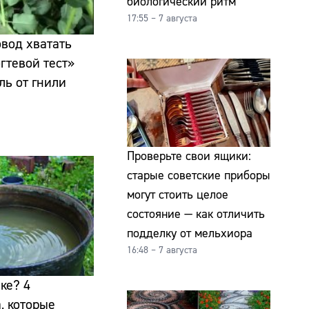
биологический ритм
17:55 – 7 августа
овод хватать
гтевой тест»
ль от гнили
Проверьте свои ящики:
старые советские приборы
могут стоить целое
состояние — как отличить
подделку от мельхиора
16:48 – 7 августа
ке? 4
, которые