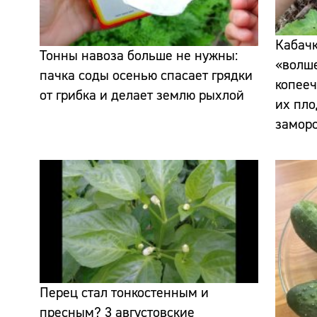
Кабачк
Тонны навоза больше не нужны:
«волше
пачка соды осенью спасает грядки
копееч
от грибка и делает землю рыхлой
их пло
замор
Перец стал тонкостенным и
пресным? 3 августовские