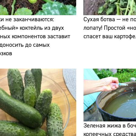
и не заканчиваются:
Сухая ботва — не п
бный» коктейль из двух
лопату! Простой «но
ных компонентов заставит
спасет ваш картофе
доносить до самых
озков
Сайт:
Адрес:
Телефон:
Зеленая жижа в боч
копеечных средства