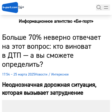
16+
Информационное агентство «Би-порт»
Главная
Больше 70% неверно отвечает
Новости
на этот вопрос: кто виноват
Наши гости
в ДТП — а вы сможете
Фоторепортажи
определить?
Погода
17:54 – 25 марта 2025
Новости
/
Интересное
Курсы валют
Неоднозначная дорожная ситуация,
которая вызывает затруднение