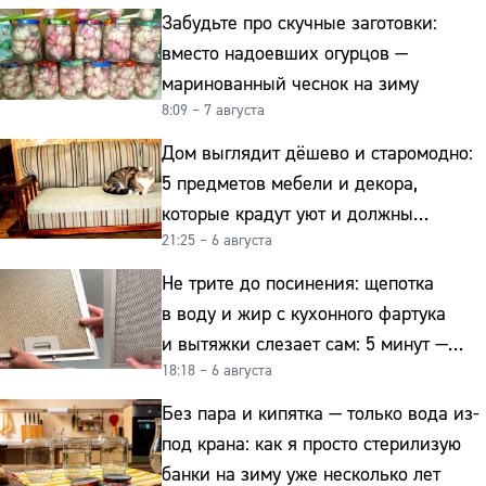
Забудьте про скучные заготовки:
вместо надоевших огурцов —
маринованный чеснок на зиму
8:09 – 7 августа
Дом выглядит дёшево и старомодно:
5 предметов мебели и декора,
которые крадут уют и должны
21:25 – 6 августа
отправиться на свалку прямо сейчас
Не трите до посинения: щепотка
в воду и жир с кухонного фартука
и вытяжки слезает сам: 5 минут —
18:18 – 6 августа
и сверкает как новая
Без пара и кипятка — только вода из-
под крана: как я просто стерилизую
банки на зиму уже несколько лет