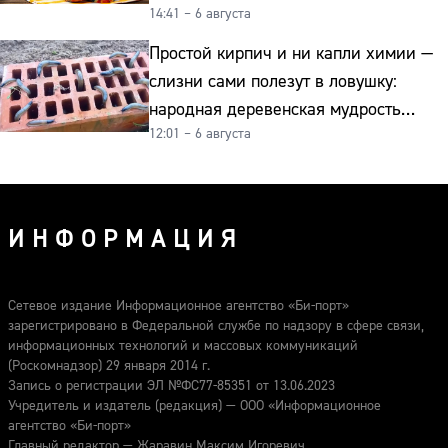
14:41 – 6 августа
Простой кирпич и ни капли химии —
слизни сами полезут в ловушку:
народная деревенская мудрость
12:01 – 6 августа
реально работает
ИНФОРМАЦИЯ
Сетевое издание Информационное агентство «Би-порт»
зарегистрировано в Федеральной службе по надзору в сфере связи,
информационных технологий и массовых коммуникаций
(Роскомнадзор) 29 января 2014 г.
Запись о регистрации ЭЛ №ФС77-85351 от 13.06.2023
Учредитель и издатель (редакция) — ООО «Информационное
агентство «Би-порт»
Главный редактор — Жаравин Максим Игоревич