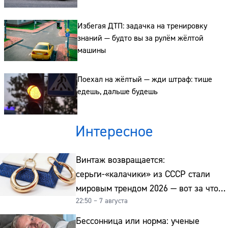
Сайт:
Адрес:
Избегая ДТП: задачка на тренировку
знаний — будто вы за рулём жёлтой
Телефон:
машины
Поехал на жёлтый — жди штраф: тише
едешь, дальше будешь
Интересное
Винтаж возвращается:
серьги-«калачики» из СССР стали
мировым трендом 2026 — вот за что
22:50 – 7 августа
их ценят ювелиры
Бессонница или норма: ученые