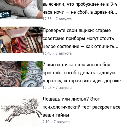
выяснили, что пробуждение в 3-4
часа ночи — не сбой, а древний
17:55 – 7 августа
биологический ритм
Проверьте свои ящики: старые
советские приборы могут стоить
целое состояние — как отличить
16:48 – 7 августа
подделку от мельхиора
7 шин и тачка стеклянного боя:
простой способ сделать садовую
дорожку, которая выглядит дороже
15:52 – 7 августа
гранита
Лошадь или листья? Этот
психологический тест раскроет все
ваши тайны
9:10 – 7 августа