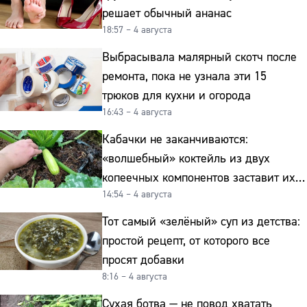
решает обычный ананас
18:57 – 4 августа
Выбрасывала малярный скотч после
ремонта, пока не узнала эти 15
трюков для кухни и огорода
16:43 – 4 августа
Кабачки не заканчиваются:
«волшебный» коктейль из двух
копеечных компонентов заставит их
14:54 – 4 августа
плодоносить до самых заморозков
Тот самый «зелёный» суп из детства:
простой рецепт, от которого все
просят добавки
8:16 – 4 августа
Сухая ботва — не повод хватать