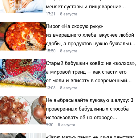
меняет суставы и пищеварение
17:21 – 8 августа
после 50
Пирог «На скорую руку»
из вчерашнего хлеба: вкуснее любой
сдобы, а продуктов нужно буквально
15:50 – 8 августа
копейки
Старый бабушкин ковёр: не «колхоз»,
а мировой тренд — как спасти его
от моли и вписать в современный
13:06 – 8 августа
интерьер
Не выбрасывайте луковую шелуху: 3
проверенных бабушкиных способа
использовать её на огороде
9:30 – 8 августа
и для здоровья этой зимой
«Твою мать» ранит не из-за хамства: