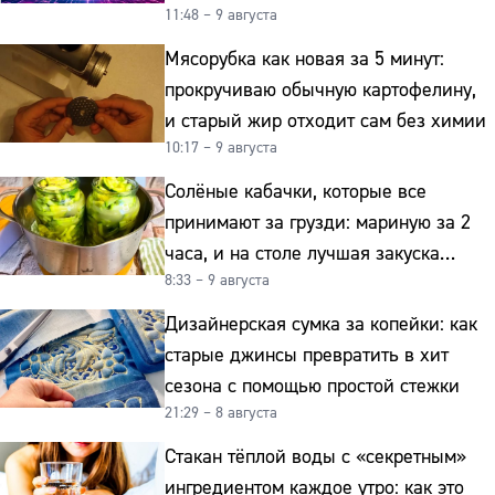
11:48 – 9 августа
Мясорубка как новая за 5 минут:
прокручиваю обычную картофелину,
и старый жир отходит сам без химии
10:17 – 9 августа
Солёные кабачки, которые все
принимают за грузди: мариную за 2
часа, и на столе лучшая закуска
8:33 – 9 августа
к картошке
Дизайнерская сумка за копейки: как
старые джинсы превратить в хит
сезона с помощью простой стежки
21:29 – 8 августа
Стакан тёплой воды с «секретным»
ингредиентом каждое утро: как это