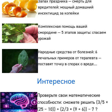
Запах праздника — смерть для
вредителей: мощный домашний
Сайт:
инсектицид за копейки
Адрес:
Комплексная помощь вашей
Телефон:
смородине — 5 этапов защиты: спасаем
урожай
Народные средства от болезней: 6
печальных примеров от терапевта —
поставят точку в спорах о вреде
самолечения
Интересное
Проверьте свои математические
способности: сможете решить (3/5 ×
(25 − 10)) + (2/3 × (9 + 6)) − 7 ?