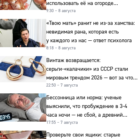
использовать её на огороде
9:30 – 8 августа
и для здоровья этой зимой
«Твою мать» ранит не из-за хамства:
невидимая рана, которая есть
у каждого из нас — ответ психолога
8:18 – 8 августа
Винтаж возвращается:
серьги-«калачики» из СССР стали
мировым трендом 2026 — вот за что
22:50 – 7 августа
их ценят ювелиры
Бессонница или норма: ученые
выяснили, что пробуждение в 3-4
часа ночи — не сбой, а древний
17:55 – 7 августа
биологический ритм
Проверьте свои ящики: старые