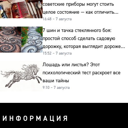
советские приборы могут стоить
целое состояние — как отличить
16:48 – 7 августа
подделку от мельхиора
7 шин и тачка стеклянного боя:
простой способ сделать садовую
дорожку, которая выглядит дороже
15:52 – 7 августа
гранита
Лошадь или листья? Этот
психологический тест раскроет все
ваши тайны
9:10 – 7 августа
ИНФОРМАЦИЯ