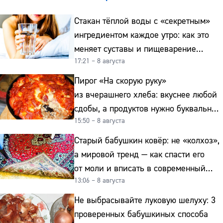
Стакан тёплой воды с «секретным»
ингредиентом каждое утро: как это
меняет суставы и пищеварение
17:21 – 8 августа
после 50
Пирог «На скорую руку»
из вчерашнего хлеба: вкуснее любой
сдобы, а продуктов нужно буквально
15:50 – 8 августа
копейки
Старый бабушкин ковёр: не «колхоз»,
а мировой тренд — как спасти его
от моли и вписать в современный
13:06 – 8 августа
интерьер
Не выбрасывайте луковую шелуху: 3
проверенных бабушкиных способа