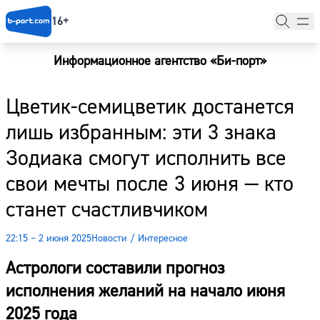
16+
Информационное агентство «Би-порт»
Главная
Цветик-семицветик достанется
Новости
лишь избранным: эти 3 знака
Наши гости
Зодиака смогут исполнить все
Фоторепортажи
свои мечты после 3 июня — кто
Погода
станет счастливчиком
Курсы валют
22:15 – 2 июня 2025
Новости
/
Интересное
Астрологи составили прогноз
исполнения желаний на начало июня
2025 года