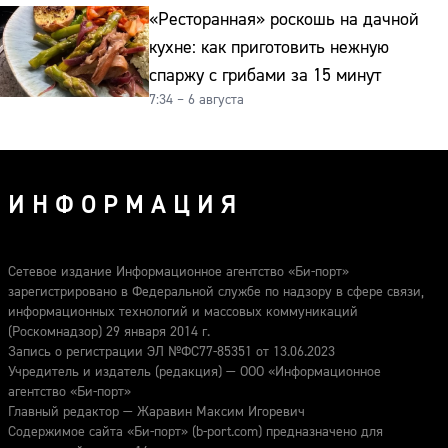
«Ресторанная» роскошь на дачной
кухне: как приготовить нежную
спаржу с грибами за 15 минут
7:34 – 6 августа
ИНФОРМАЦИЯ
Сетевое издание Информационное агентство «Би-порт»
зарегистрировано в Федеральной службе по надзору в сфере связи,
информационных технологий и массовых коммуникаций
(Роскомнадзор) 29 января 2014 г.
Запись о регистрации ЭЛ №ФС77-85351 от 13.06.2023
Учредитель и издатель (редакция) — ООО «Информационное
агентство «Би-порт»
Главный редактор — Жаравин Максим Игоревич
Содержимое сайта «Би-порт» (b-port.com) предназначено для