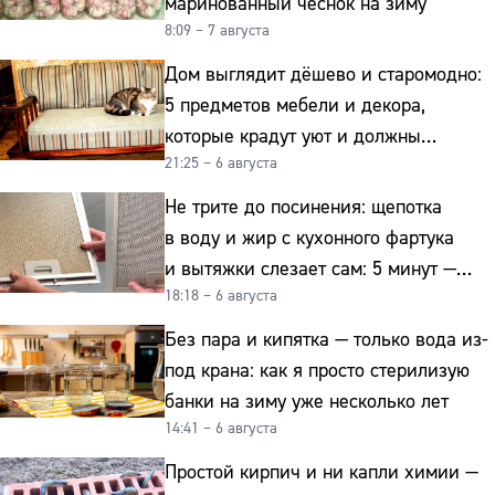
маринованный чеснок на зиму
8:09 – 7 августа
Дом выглядит дёшево и старомодно:
5 предметов мебели и декора,
которые крадут уют и должны
21:25 – 6 августа
отправиться на свалку прямо сейчас
Не трите до посинения: щепотка
в воду и жир с кухонного фартука
и вытяжки слезает сам: 5 минут —
18:18 – 6 августа
и сверкает как новая
Без пара и кипятка — только вода из-
под крана: как я просто стерилизую
банки на зиму уже несколько лет
14:41 – 6 августа
Простой кирпич и ни капли химии —