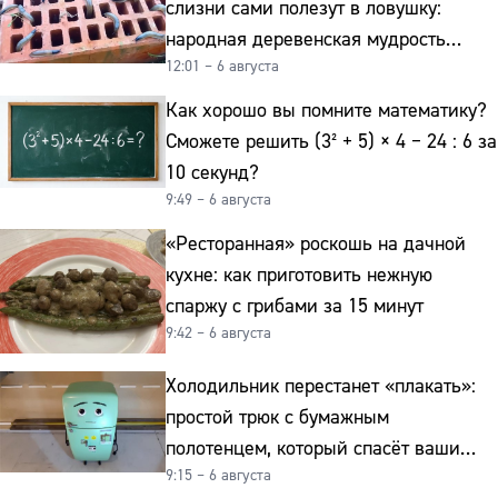
слизни сами полезут в ловушку:
народная деревенская мудрость
12:01 – 6 августа
реально работает
Как хорошо вы помните математику?
Сможете решить (3² + 5) × 4 − 24 : 6 за
10 секунд?
9:49 – 6 августа
«Ресторанная» роскошь на дачной
кухне: как приготовить нежную
спаржу с грибами за 15 минут
9:42 – 6 августа
Холодильник перестанет «плакать»:
простой трюк с бумажным
полотенцем, который спасёт ваши
9:15 – 6 августа
овощи от гнили