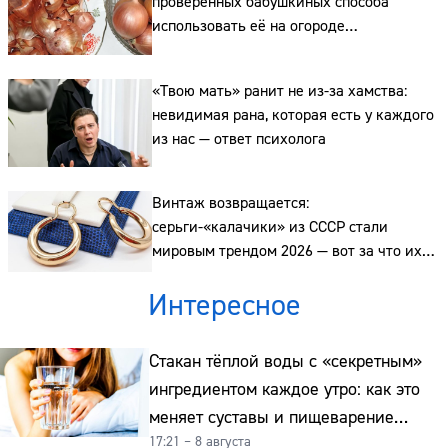
«Твою мать» ранит не из-за хамства:
невидимая рана, которая есть у каждого
из нас — ответ психолога
Винтаж возвращается:
серьги-«калачики» из СССР стали
мировым трендом 2026 — вот за что их
ценят ювелиры
Интересное
Стакан тёплой воды с «секретным»
ингредиентом каждое утро: как это
меняет суставы и пищеварение
17:21 – 8 августа
после 50
Пирог «На скорую руку»
из вчерашнего хлеба: вкуснее любой