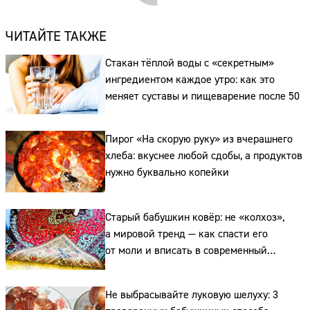
Стакан тёплой воды с «секретным»
ингредиентом каждое утро: как это
меняет суставы и пищеварение после 50
Пирог «На скорую руку» из вчерашнего
хлеба: вкуснее любой сдобы, а продуктов
нужно буквально копейки
Старый бабушкин ковёр: не «колхоз»,
Сайт:
а мировой тренд — как спасти его
от моли и вписать в современный
Адрес:
интерьер
Телефон:
Не выбрасывайте луковую шелуху: 3
проверенных бабушкиных способа
использовать её на огороде
и для здоровья этой зимой