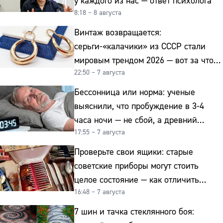
серьги-«калачики» из СССР стали
мировым трендом 2026 — вот за что
22:50 – 7 августа
их ценят ювелиры
Бессонница или норма: ученые
выяснили, что пробуждение в 3-4
часа ночи — не сбой, а древний
17:55 – 7 августа
биологический ритм
Проверьте свои ящики: старые
советские приборы могут стоить
целое состояние — как отличить
16:48 – 7 августа
подделку от мельхиора
7 шин и тачка стеклянного боя:
простой способ сделать садовую
дорожку, которая выглядит дороже
15:52 – 7 августа
гранита