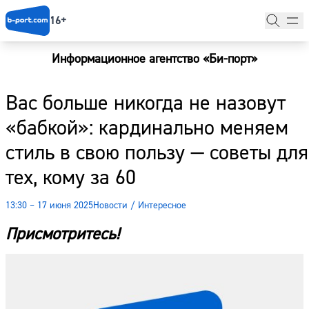
16+
Информационное агентство «Би-порт»
Главная
Вас больше никогда не назовут
Новости
«бабкой»: кардинально меняем
Наши гости
стиль в свою пользу — советы для
Фоторепортажи
тех, кому за 60
Погода
13:30 – 17 июня 2025
Новости
/
Интересное
Курсы валют
Присмотритесь!