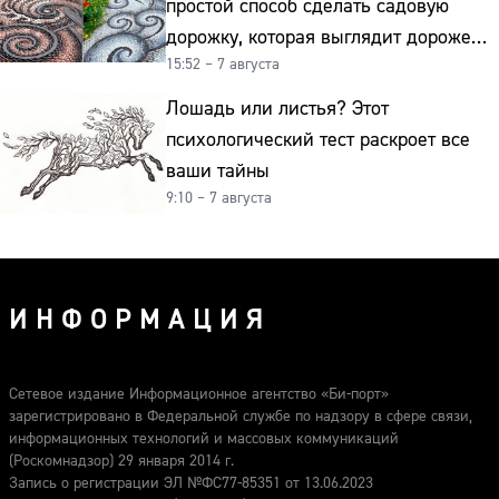
Лошадь или листья? Этот
психологический тест раскроет все
ваши тайны
9:10 – 7 августа
ИНФОРМАЦИЯ
Сетевое издание Информационное агентство «Би-порт»
зарегистрировано в Федеральной службе по надзору в сфере связи,
информационных технологий и массовых коммуникаций
(Роскомнадзор) 29 января 2014 г.
Запись о регистрации ЭЛ №ФС77-85351 от 13.06.2023
Учредитель и издатель (редакция) — ООО «Информационное
агентство «Би-порт»
Главный редактор — Жаравин Максим Игоревич
Содержимое сайта «Би-порт» (b-port.com) предназначено для