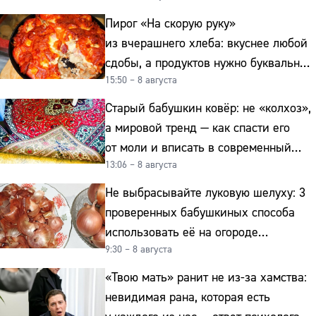
сдобы, а продуктов нужно буквально
15:50 – 8 августа
копейки
Старый бабушкин ковёр: не «колхоз»,
а мировой тренд — как спасти его
от моли и вписать в современный
13:06 – 8 августа
интерьер
Не выбрасывайте луковую шелуху: 3
проверенных бабушкиных способа
использовать её на огороде
9:30 – 8 августа
и для здоровья этой зимой
«Твою мать» ранит не из-за хамства:
невидимая рана, которая есть
у каждого из нас — ответ психолога
8:18 – 8 августа
Винтаж возвращается: