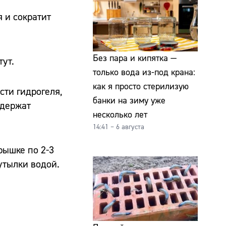
 и сократит
Без пара и кипятка —
тут.
только вода из-под крана:
как я просто стерилизую
сти гидрогеля,
банки на зиму уже
ыдержат
несколько лет
14:41 – 6 августа
рышке по 2-3
утылки водой.