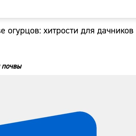
 огурцов: хитрости для дачников 
Главная
Новости
 почвы
Наши гости
Фоторепор
Погода
Курсы валю