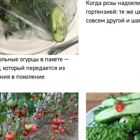
Когда розы надоели
гортензией: те же ц
совсем другой и ш
льные огурцы в пакете —
Сайт:
, который передается из
ния в поколение
Адрес:
Телефон: