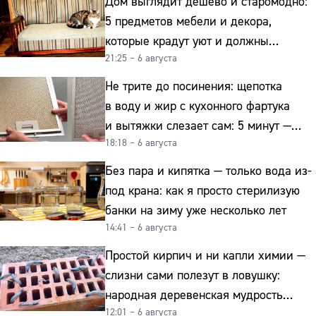
Дом выглядит дёшево и старомодно:
5 предметов мебели и декора,
которые крадут уют и должны
21:25 – 6 августа
отправиться на свалку прямо сейчас
Не трите до посинения: щепотка
в воду и жир с кухонного фартука
и вытяжки слезает сам: 5 минут —
18:18 – 6 августа
и сверкает как новая
Без пара и кипятка — только вода из-
под крана: как я просто стерилизую
банки на зиму уже несколько лет
14:41 – 6 августа
Простой кирпич и ни капли химии —
слизни сами полезут в ловушку:
народная деревенская мудрость
12:01 – 6 августа
реально работает