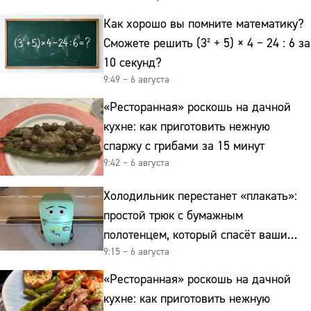
Как хорошо вы помните математику?
Сможете решить (3² + 5) × 4 − 24 : 6 за
10 секунд?
9:49 – 6 августа
«Ресторанная» роскошь на дачной
кухне: как приготовить нежную
спаржу с грибами за 15 минут
9:42 – 6 августа
Холодильник перестанет «плакать»:
простой трюк с бумажным
полотенцем, который спасёт ваши
9:15 – 6 августа
овощи от гнили
«Ресторанная» роскошь на дачной
кухне: как приготовить нежную