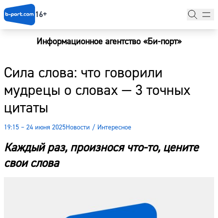
16+
Информационное агентство «Би-порт»
Главная
Сила слова: что говорили
Новости
мудрецы о словах — 3 точных
Наши гости
цитаты
Фоторепортажи
19:15 – 24 июня 2025
Новости
/
Интересное
Погода
Каждый раз, произнося что-то, цените
Курсы валют
свои слова