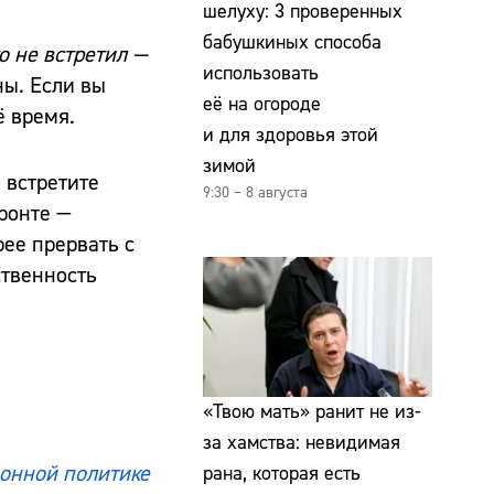
шелуху: 3 проверенных
бабушкиных способа
о не встретил —
использовать
ны. Если вы
её на огороде
ё время.
и для здоровья этой
зимой
 встретите
9:30 – 8 августа
ронте —
рее прервать с
ственность
«Твою мать» ранит не из-
за хамства: невидимая
онной политике
рана, которая есть