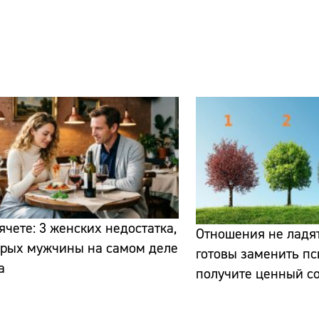
Сайт:
Адрес:
Телефон:
ячете: 3 женских недостатка,
Отношения не ладят
орых мужчины на самом деле
готовы заменить пс
а
получите ценный с