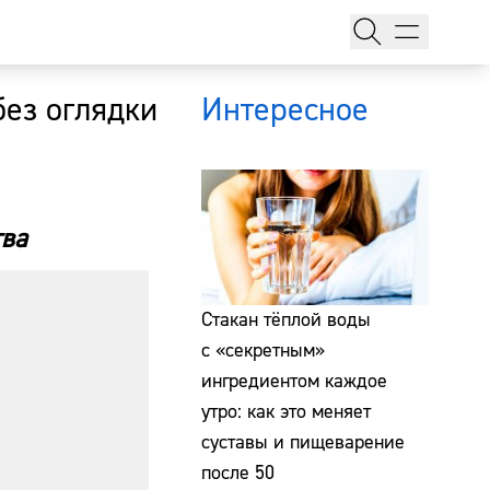
без оглядки
Интересное
тва
тажи
Стакан тёплой воды
с «секретным»
ингредиентом каждое
т
утро: как это меняет
суставы и пищеварение
после 50