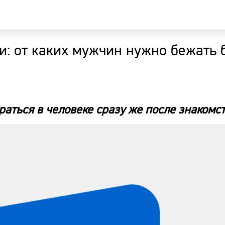
и: от каких мужчин нужно бежать 
Главная
Новости
раться в человеке сразу же после знакомс
Наши гости
Фоторепор
Погода
Курсы валю