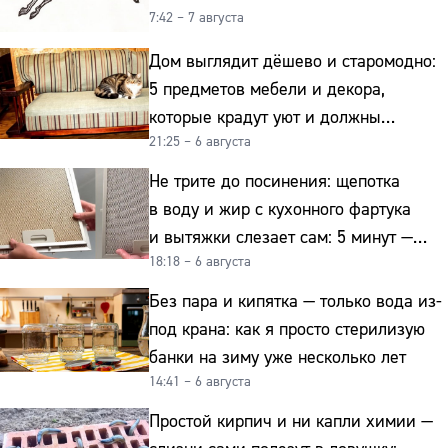
7:42 – 7 августа
Дом выглядит дёшево и старомодно:
5 предметов мебели и декора,
которые крадут уют и должны
21:25 – 6 августа
отправиться на свалку прямо сейчас
Не трите до посинения: щепотка
в воду и жир с кухонного фартука
и вытяжки слезает сам: 5 минут —
18:18 – 6 августа
и сверкает как новая
Без пара и кипятка — только вода из-
под крана: как я просто стерилизую
банки на зиму уже несколько лет
14:41 – 6 августа
Простой кирпич и ни капли химии —