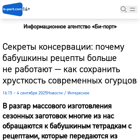
16+
Информационное агентство «Би-порт»
Главная
Секреты консервации: почему
Новости
бабушкины рецепты больше
Наши гости
не работают — как сохранить
Фоторепортажи
хрусткость современных огурцов
Погода
16:15 – 4 сентября 2025
Новости
/
Интересное
Курсы валют
В разгар массового изготовления
сезонных заготовок многие из нас
обращаются к бабушкиным тетрадкам с
рецептами, которые передаются из