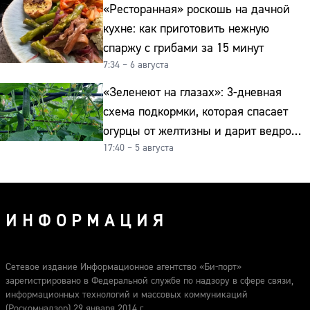
«Ресторанная» роскошь на дачной
кухне: как приготовить нежную
спаржу с грибами за 15 минут
7:34 – 6 августа
«Зеленеют на глазах»: 3-дневная
схема подкормки, которая спасает
огурцы от желтизны и дарит ведро
17:40 – 5 августа
урожая
ИНФОРМАЦИЯ
Сетевое издание Информационное агентство «Би-порт»
зарегистрировано в Федеральной службе по надзору в сфере связи,
информационных технологий и массовых коммуникаций
(Роскомнадзор) 29 января 2014 г.