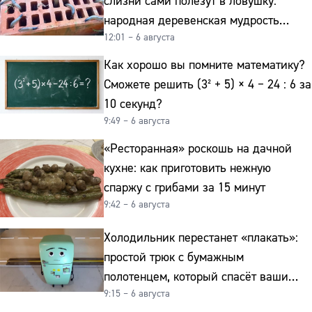
слизни сами полезут в ловушку:
народная деревенская мудрость
12:01 – 6 августа
реально работает
Как хорошо вы помните математику?
Сможете решить (3² + 5) × 4 − 24 : 6 за
10 секунд?
9:49 – 6 августа
«Ресторанная» роскошь на дачной
кухне: как приготовить нежную
спаржу с грибами за 15 минут
9:42 – 6 августа
Холодильник перестанет «плакать»:
простой трюк с бумажным
полотенцем, который спасёт ваши
9:15 – 6 августа
овощи от гнили