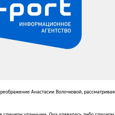
реображение Анастасии Волочковой, рассматривая
е слишком удачными. Она одевалась либо слишком 