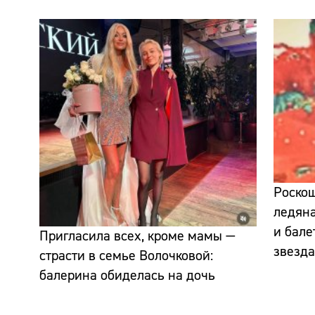
Роскош
ледяна
и бале
Пригласила всех, кроме мамы —
звезд
страсти в семье Волочковой:
балерина обиделась на дочь