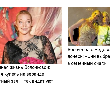
Сайт:
Волочкова о медов
Адрес:
дочери: «Они выбра
а семейный очаг»
Телефон:
ная жизнь Волочковой:
я купель на веранде
тный зал — так видит уют
а