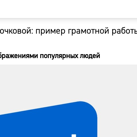
чковой: пример грамотной работ
Главная
Новости
ображениями популярных людей
Наши гости
Фоторепор
Погода
Курсы валю