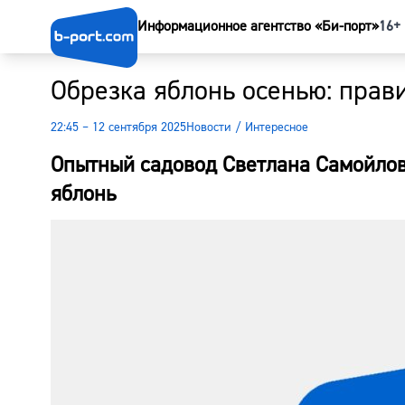
Информационное агентство «Би-порт»
16+
Обрезка яблонь осенью: прав
22:45 – 12 сентября 2025
Новости
/
Интересное
Опытный садовод Светлана Самойлов
яблонь