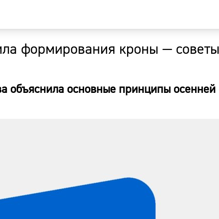
ила формирования кроны — советы
Главная
Новости
а объяснила основные принципы осенней
Наши гости
Фоторепор
Погода
Курсы валю