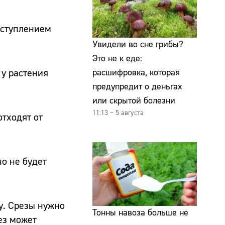
аступлением
Увидели во сне грибы?
Это не к еде:
 у растения
расшифровка, которая
предупредит о деньгах
или скрытой болезни
11:13 – 5 августа
отходят от
но не будет
у. Срезы нужно
Тонны навоза больше не
ез может