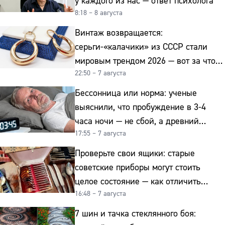
у каждого из нас — ответ психолога
8:18 – 8 августа
Винтаж возвращается:
серьги-«калачики» из СССР стали
мировым трендом 2026 — вот за что
22:50 – 7 августа
их ценят ювелиры
Бессонница или норма: ученые
выяснили, что пробуждение в 3-4
часа ночи — не сбой, а древний
17:55 – 7 августа
биологический ритм
Проверьте свои ящики: старые
советские приборы могут стоить
целое состояние — как отличить
16:48 – 7 августа
подделку от мельхиора
7 шин и тачка стеклянного боя: