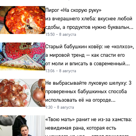
Пирог «На скорую руку»
из вчерашнего хлеба: вкуснее любой
сдобы, а продуктов нужно буквально
15:50 – 8 августа
копейки
Старый бабушкин ковёр: не «колхоз»,
а мировой тренд — как спасти его
от моли и вписать в современный
13:06 – 8 августа
интерьер
Не выбрасывайте луковую шелуху: 3
проверенных бабушкиных способа
использовать её на огороде
9:30 – 8 августа
и для здоровья этой зимой
«Твою мать» ранит не из-за хамства:
невидимая рана, которая есть