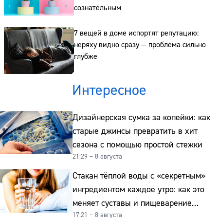
сознательным
7 вещей в доме испортят репутацию:
неряху видно сразу — проблема сильно
глубже
Интересное
Дизайнерская сумка за копейки: как
старые джинсы превратить в хит
сезона с помощью простой стежки
21:29 – 8 августа
Стакан тёплой воды с «секретным»
ингредиентом каждое утро: как это
меняет суставы и пищеварение
17:21 – 8 августа
после 50