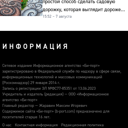
простой способ сделать садовую
дорожку, которая выглядит дороже
15:52 – 7 августа
гранита
ИНФОРМАЦИЯ
Сетевое издание Информационное агентство «Би-порт»
зарегистрировано в Федеральной службе по надзору в сфере связи,
информационных технологий и массовых коммуникаций
(Роскомнадзор) 29 января 2014 г.
Запись о регистрации ЭЛ №ФС77-85351 от 13.06.2023
Учредитель и издатель (редакция) — ООО «Информационное
агентство «Би-порт»
Главный редактор — Жаравин Максим Игоревич
Содержимое сайта «Би-порт» (b-port.com) предназначено для
посетителей старше 16 лет.
О нас
Контактная информация
Редакционная политика