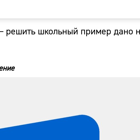
 — решить школьный пример дано н
Главная
Новости
ение
Наши гости
Фоторепор
Погода
Курсы валю