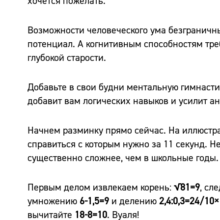
хочется пожелать.
Возможности человеческого ума безграничны
потенциал. А когнитивным способностям треб
глубокой старости.
Добавьте в свои будни ментальную гимнаст
добавит вам логических навыков и усилит а
Начнем разминку прямо сейчас. На иллюстра
справиться с которым нужно за 11 секунд. Н
существенно сложнее, чем в школьные годы.
Первым делом извлекаем корень:
√81=9
, сл
умножению
6-1,5=9
и делению
2,4:0,3=24/10
вычитайте
18-8=10
. Вуаля!