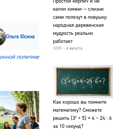
Простой кирпич и ни
капли химии — слизни
сами полезут в ловушку:
народная деревенская
мудрость реально
Ольга Юсина
работает
12:01 – 6 августа
онной политике
Как хорошо вы помните
математику? Сможете
решить (3² + 5) × 4 − 24 : 6
за 10 секунд?