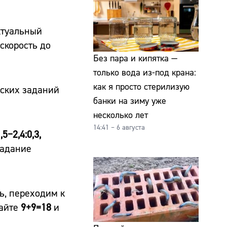
ктуальный
скорость до
Без пара и кипятка —
только вода из-под крана:
как я просто стерилизую
еских заданий
банки на зиму уже
несколько лет
14:41 – 6 августа
5−2,4:0,3,
задание
ь, переходим к
вайте
9+9=18
и