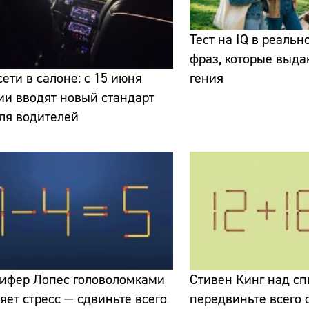
Тест на IQ в реальн
фраз, которые выда
ети в салоне: с 15 июня
гения
ии вводят новый стандарт
ля водителей
Сайт:
Адрес:
Телефон:
ифер Лопес головоломками
Стивен Кинг над сп
яет стресс — сдвиньте всего
передвиньте всего 