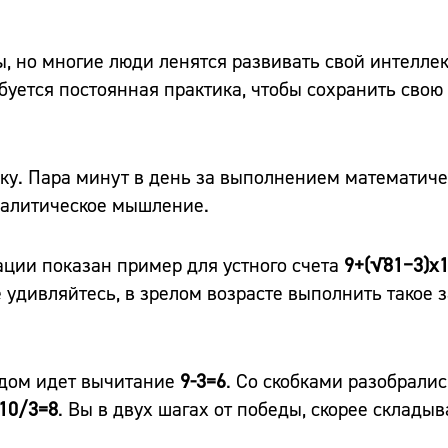
, но многие люди ленятся развивать свой интелле
уется постоянная практика, чтобы сохранить свою 
ику. Пара минут в день за выполнением математич
налитическое мышление.
ции показан пример для устного счета
9+(√81−3)x1,
е удивляйтесь, в зрелом возрасте выполнить такое 
едом идет вычитание
9-3=6
. Со скобками разобралис
×10/3=8
. Вы в двух шагах от победы, скорее склады