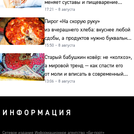
меняет суставы и пищеварение
17:21 – 8 августа
после 50
Пирог «На скорую руку»
из вчерашнего хлеба: вкуснее любой
сдобы, а продуктов нужно буквально
15:50 – 8 августа
копейки
Старый бабушкин ковёр: не «колхоз»,
а мировой тренд — как спасти его
от моли и вписать в современный
13:06 – 8 августа
интерьер
ИНФОРМАЦИЯ
Сетевое издание Информационное агентство «Би-порт»