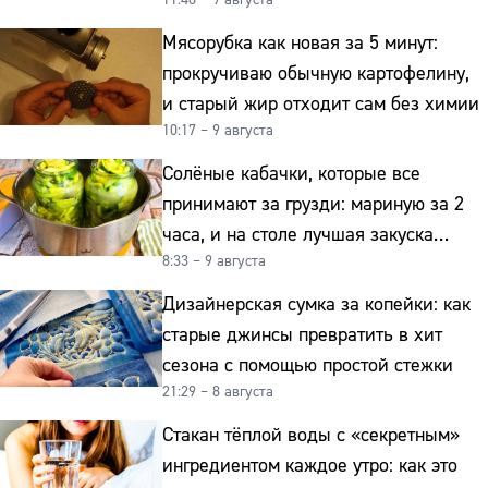
Мясорубка как новая за 5 минут:
прокручиваю обычную картофелину,
и старый жир отходит сам без химии
10:17 – 9 августа
Солёные кабачки, которые все
принимают за грузди: мариную за 2
часа, и на столе лучшая закуска
8:33 – 9 августа
к картошке
Дизайнерская сумка за копейки: как
старые джинсы превратить в хит
сезона с помощью простой стежки
21:29 – 8 августа
Стакан тёплой воды с «секретным»
ингредиентом каждое утро: как это