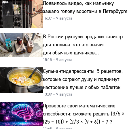
Появилось видео, как мальчику
зажало голову воротами в Петербурге
16:37 – 9 августа
В России рухнули продажи канистр
для топлива: что это значит
для обычных дачников
15:15 – 9 августа
и автомобилистов
Супы-антидепрессанты: 5 рецептов,
которые согреют душу и поднимут
настроение лучше любых таблеток
13:09 – 9 августа
Проверьте свои математические
способности: сможете решить (3/5 ×
(25 − 10)) + (2/3 × (9 + 6)) − 7 ?
11:48 – 9 августа