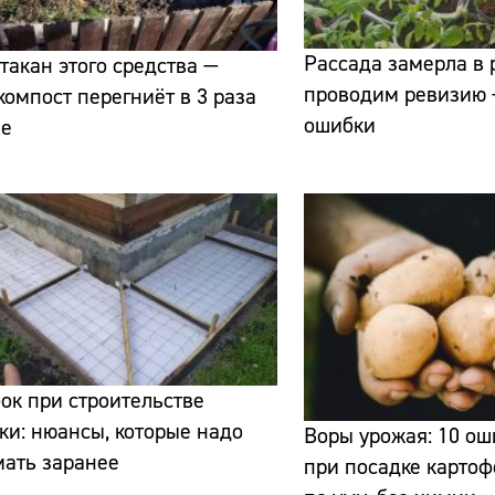
Рассада замерла в 
такан этого средства —
проводим ревизию 
компост перегниёт в 3 раза
ошибки
ее
Сайт:
Адрес:
Телефон:
ок при строительстве
ки: нюансы, которые надо
Воры урожая: 10 ош
мать заранее
при посадке карто