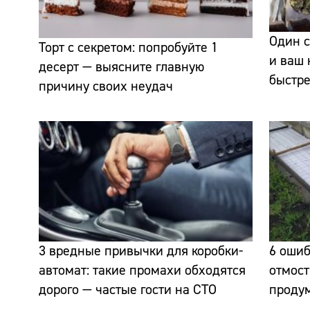
Один с
Торт с секретом: попробуйте 1
и ваш 
десерт — выясните главную
быстр
причину своих неудач
3 вредные привычки для коробки-
6 ошиб
автомат: такие промахи обходятся
отмост
дорого — частые гости на СТО
проду