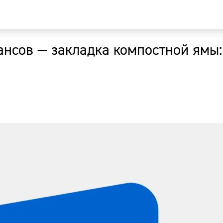
ансов — закладка компостной ямы:
Главная
Новости
Наши гости
Фоторепор
Погода
Курсы валю