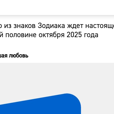
о из знаков Зодиака ждет настоящ
Главная
й половине октября 2025 года
Новости
шая любовь
Наши гости
Фоторепор
Погода
Курсы валю