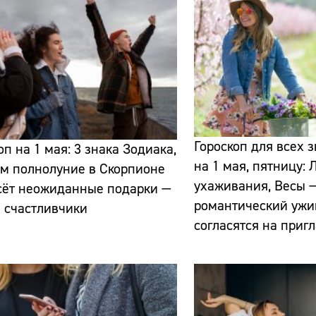
Сайт:
Адрес:
Гороскоп для всех 
оп на 1 мая: 3 знака Зодиака,
на 1 мая, пятницу:
м полнолуние в Скорпионе
Телефон:
ухаживания, Весы —
сёт неожиданные подарки —
романтический ужи
и счастливчики
согласятся на приг