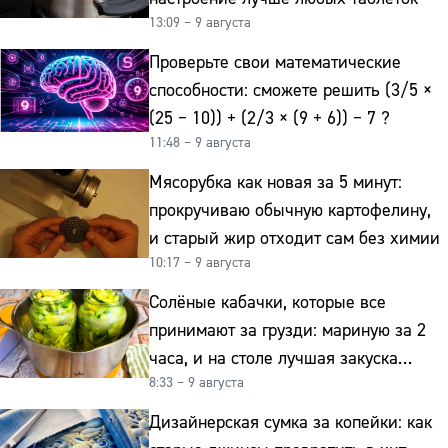
13:09 – 9 августа
Проверьте свои математические
способности: сможете решить (3/5 ×
(25 − 10)) + (2/3 × (9 + 6)) − 7 ?
11:48 – 9 августа
Мясорубка как новая за 5 минут:
прокручиваю обычную картофелину,
и старый жир отходит сам без химии
10:17 – 9 августа
Солёные кабачки, которые все
принимают за грузди: мариную за 2
часа, и на столе лучшая закуска
8:33 – 9 августа
к картошке
Дизайнерская сумка за копейки: как