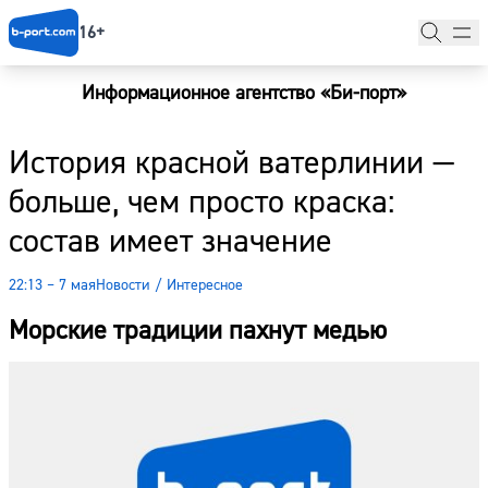
16+
Информационное агентство «Би-порт»
Главная
История красной ватерлинии —
Новости
больше, чем просто краска:
Наши гости
состав имеет значение
Фоторепортажи
22:13 – 7 мая
Новости
/
Интересное
Погода
Морские традиции пахнут медью
Курсы валют