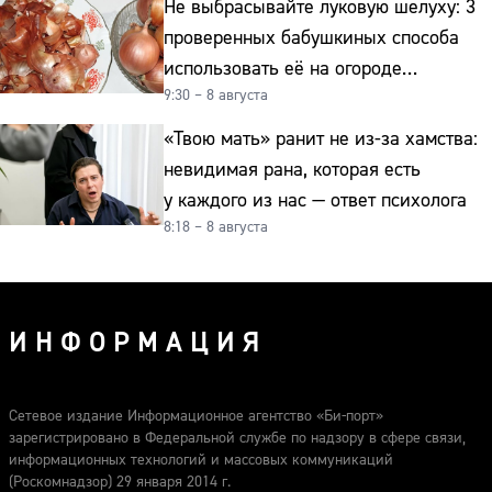
Не выбрасывайте луковую шелуху: 3
проверенных бабушкиных способа
использовать её на огороде
9:30 – 8 августа
и для здоровья этой зимой
«Твою мать» ранит не из-за хамства:
невидимая рана, которая есть
у каждого из нас — ответ психолога
8:18 – 8 августа
ИНФОРМАЦИЯ
Сетевое издание Информационное агентство «Би-порт»
зарегистрировано в Федеральной службе по надзору в сфере связи,
информационных технологий и массовых коммуникаций
(Роскомнадзор) 29 января 2014 г.