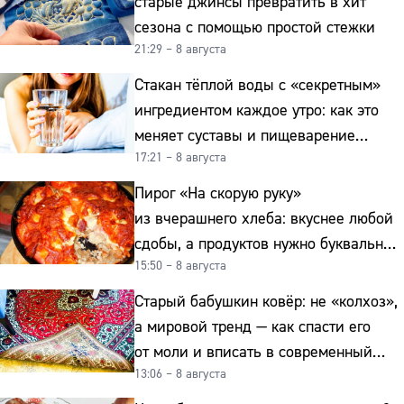
старые джинсы превратить в хит
сезона с помощью простой стежки
21:29 – 8 августа
Стакан тёплой воды с «секретным»
ингредиентом каждое утро: как это
меняет суставы и пищеварение
17:21 – 8 августа
после 50
Пирог «На скорую руку»
из вчерашнего хлеба: вкуснее любой
сдобы, а продуктов нужно буквально
15:50 – 8 августа
копейки
Старый бабушкин ковёр: не «колхоз»,
а мировой тренд — как спасти его
от моли и вписать в современный
13:06 – 8 августа
интерьер