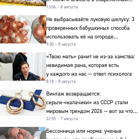
13:06 – 8 августа
интерьер
Не выбрасывайте луковую шелуху: 3
проверенных бабушкиных способа
использовать её на огороде
9:30 – 8 августа
и для здоровья этой зимой
«Твою мать» ранит не из-за хамства:
невидимая рана, которая есть
у каждого из нас — ответ психолога
8:18 – 8 августа
Винтаж возвращается:
серьги-«калачики» из СССР стали
мировым трендом 2026 — вот за что
22:50 – 7 августа
их ценят ювелиры
Бессонница или норма: ученые