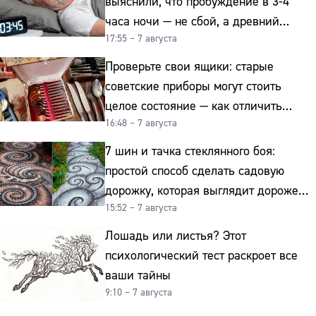
выяснили, что пробуждение в 3-4
часа ночи — не сбой, а древний
17:55 – 7 августа
биологический ритм
Проверьте свои ящики: старые
советские приборы могут стоить
целое состояние — как отличить
16:48 – 7 августа
подделку от мельхиора
7 шин и тачка стеклянного боя:
простой способ сделать садовую
дорожку, которая выглядит дороже
15:52 – 7 августа
гранита
Лошадь или листья? Этот
психологический тест раскроет все
ваши тайны
9:10 – 7 августа