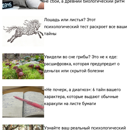
не сбой, а древний биологический ритм
Лошадь или листья? Этот
психологический тест раскроет все ваши
тайны
Сайт:
Адрес:
Увидели во сне грибы? Это не к еде:
расшифровка, которая предупредит о
Телефон:
деньгах или скрытой болезни
«Не почерк, а диагноз»: 6 тайн вашего
характера, которые выдают обычные
каракули на листе бумаги
Узнайте ваш реальный психологический