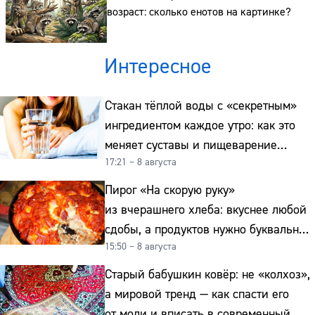
возраст: сколько енотов на картинке?
Интересное
Стакан тёплой воды с «секретным»
ингредиентом каждое утро: как это
меняет суставы и пищеварение
17:21 – 8 августа
после 50
Пирог «На скорую руку»
из вчерашнего хлеба: вкуснее любой
сдобы, а продуктов нужно буквально
15:50 – 8 августа
копейки
Старый бабушкин ковёр: не «колхоз»,
а мировой тренд — как спасти его
от моли и вписать в современный