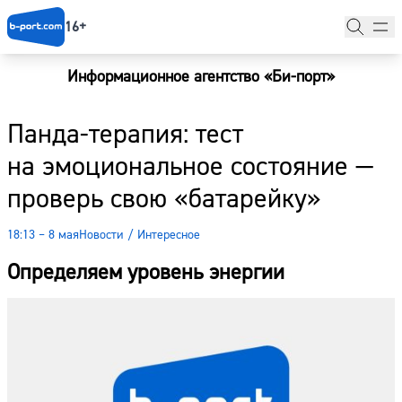
16+
Информационное агентство «Би-порт»
Главная
Панда-терапия: тест
Новости
на эмоциональное состояние —
Наши гости
проверь свою «батарейку»
Фоторепортажи
18:13 – 8 мая
Новости
/
Интересное
Погода
Определяем уровень энергии
Курсы валют