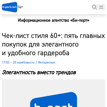
16+
Информационное агентство «Би-порт»
Главная
Чек-лист стиля 60+: пять главных
Новости
покупок для элегантного
Наши гости
и удобного гардероба
Фоторепортажи
17:03 – 20 мая
Новости
/
Интересное
Погода
Элегантность вместо трендов
Курсы валют