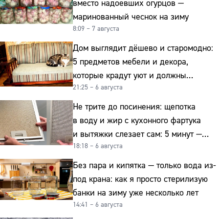
вместо надоевших огурцов —
маринованный чеснок на зиму
8:09 – 7 августа
Дом выглядит дёшево и старомодно:
5 предметов мебели и декора,
которые крадут уют и должны
21:25 – 6 августа
отправиться на свалку прямо сейчас
Не трите до посинения: щепотка
в воду и жир с кухонного фартука
и вытяжки слезает сам: 5 минут —
18:18 – 6 августа
и сверкает как новая
Без пара и кипятка — только вода из-
под крана: как я просто стерилизую
банки на зиму уже несколько лет
14:41 – 6 августа