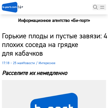
16+
Информационное агентство «Би-порт»
Главная
Горькие плоды и пустые завязи: 4
Новости
плохих соседа на грядке
Наши гости
для кабачков
Фоторепортажи
17:18 – 25 мая
Новости
/
Интересное
Погода
Расселите их немедленно
Курсы валют