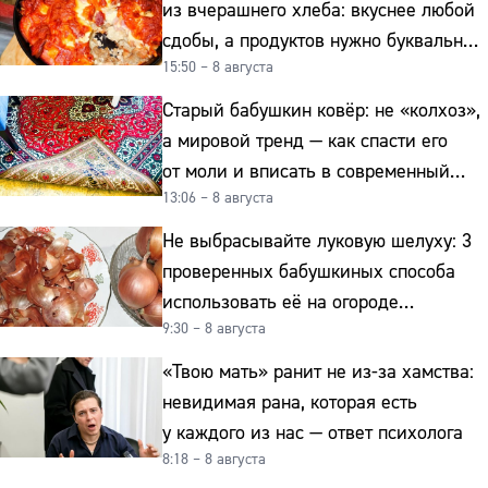
из вчерашнего хлеба: вкуснее любой
сдобы, а продуктов нужно буквально
15:50 – 8 августа
копейки
Старый бабушкин ковёр: не «колхоз»,
а мировой тренд — как спасти его
от моли и вписать в современный
13:06 – 8 августа
интерьер
Не выбрасывайте луковую шелуху: 3
проверенных бабушкиных способа
использовать её на огороде
9:30 – 8 августа
и для здоровья этой зимой
«Твою мать» ранит не из-за хамства:
невидимая рана, которая есть
у каждого из нас — ответ психолога
8:18 – 8 августа