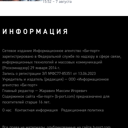
15:52 – 7 августа
гранита
ИНФОРМАЦИЯ
Сетевое издание Информационное агентство «Би-порт»
зарегистрировано в Федеральной службе по надзору в сфере связи,
информационных технологий и массовых коммуникаций
(Роскомнадзор) 29 января 2014 г.
Запись о регистрации ЭЛ №ФС77-85351 от 13.06.2023
Учредитель и издатель (редакция) — ООО «Информационное
агентство «Би-порт»
Главный редактор — Жаравин Максим Игоревич
Содержимое сайта «Би-порт» (b-port.com) предназначено для
посетителей старше 16 лет.
О нас
Контактная информация
Редакционная политика
Все права на материалы, опубликованные на сайте b-port.com,