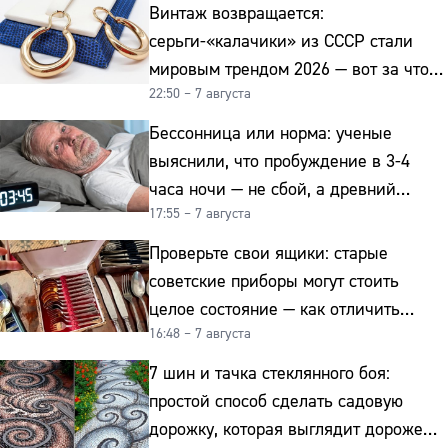
Винтаж возвращается:
серьги-«калачики» из СССР стали
мировым трендом 2026 — вот за что
22:50 – 7 августа
их ценят ювелиры
Бессонница или норма: ученые
выяснили, что пробуждение в 3-4
часа ночи — не сбой, а древний
17:55 – 7 августа
биологический ритм
Проверьте свои ящики: старые
советские приборы могут стоить
целое состояние — как отличить
16:48 – 7 августа
подделку от мельхиора
7 шин и тачка стеклянного боя:
простой способ сделать садовую
дорожку, которая выглядит дороже