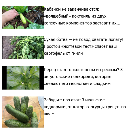
Кабачки не заканчиваются:
«волшебный» коктейль из двух
копеечных компонентов заставит их
плодоносить до самых заморозков
Сухая ботва — не повод хватать лопату!
Простой «ногтевой тест» спасет ваш
картофель от гнили
Сайт:
Перец стал тонкостенным и пресным? 3
Адрес:
августовские подкормки, которые
Телефон:
сделают его мясистым и сладким
Забудьте про азот: 3 июльские
подкормки, от которых огурцы трещат по
швам