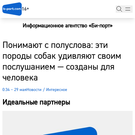
16+
Информационное агентство «Би-порт»
Главная
Понимают с полуслова: эти
Новости
породы собак удивляют своим
Наши гости
послушанием — созданы для
Фоторепортажи
человека
Погода
0:34 – 29 мая
Новости
/
Интересное
Курсы валют
Идеальные партнеры