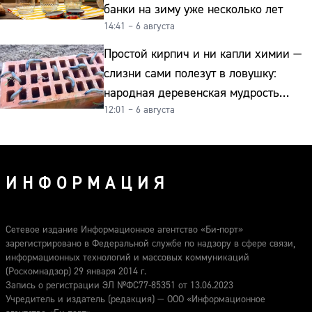
банки на зиму уже несколько лет
14:41 – 6 августа
Простой кирпич и ни капли химии —
слизни сами полезут в ловушку:
народная деревенская мудрость
12:01 – 6 августа
реально работает
ИНФОРМАЦИЯ
Сетевое издание Информационное агентство «Би-порт»
зарегистрировано в Федеральной службе по надзору в сфере связи,
информационных технологий и массовых коммуникаций
(Роскомнадзор) 29 января 2014 г.
Запись о регистрации ЭЛ №ФС77-85351 от 13.06.2023
Учредитель и издатель (редакция) — ООО «Информационное