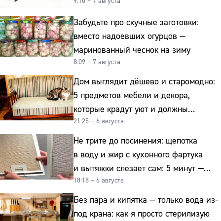
9:10 – 7 августа
Забудьте про скучные заготовки:
вместо надоевших огурцов —
маринованный чеснок на зиму
8:09 – 7 августа
Дом выглядит дёшево и старомодно:
5 предметов мебели и декора,
которые крадут уют и должны
21:25 – 6 августа
отправиться на свалку прямо сейчас
Не трите до посинения: щепотка
в воду и жир с кухонного фартука
и вытяжки слезает сам: 5 минут —
18:18 – 6 августа
и сверкает как новая
Без пара и кипятка — только вода из-
под крана: как я просто стерилизую