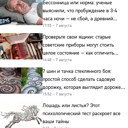
Бессонница или норма: ученые
выяснили, что пробуждение в 3-4
часа ночи — не сбой, а древний
17:55 – 7 августа
биологический ритм
Проверьте свои ящики: старые
советские приборы могут стоить
целое состояние — как отличить
16:48 – 7 августа
подделку от мельхиора
7 шин и тачка стеклянного боя:
простой способ сделать садовую
дорожку, которая выглядит дороже
15:52 – 7 августа
гранита
Лошадь или листья? Этот
психологический тест раскроет все
ваши тайны