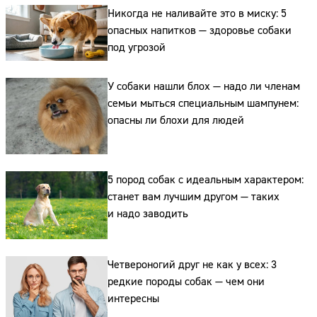
Никогда не наливайте это в миску: 5
опасных напитков — здоровье собаки
под угрозой
У собаки нашли блох — надо ли членам
семьи мыться специальным шампунем:
опасны ли блохи для людей
Сайт:
5 пород собак с идеальным характером:
станет вам лучшим другом — таких
Адрес:
и надо заводить
Телефон:
Четвероногий друг не как у всех: 3
редкие породы собак — чем они
интересны