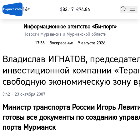
16+
$
⁠82.17
€
⁠94.84
Информационное агентство «Би-порт»
Главная
Новости Мурманска и Мурманской области
17:56
–
Воскресенье
–
9 августа 2026
Новости
Владислав ИГНАТОВ, председател
Наши гости
инвестиционной компании «Терак
Фоторепортажи
свободную экономическую зону в
Погода
9:42 – 23 октября 2007
Курсы валют
Министр транспорта России Игорь Левити
готовы все документы по созданию упра
порта Мурманск