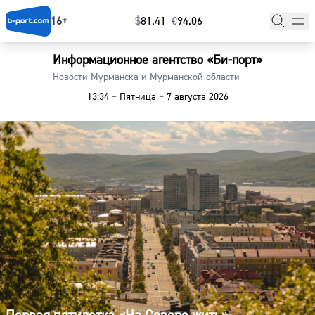
16+
$
⁠81.41
€
⁠94.06
Информационное агентство «Би-порт»
Главная
Новости Мурманска и Мурманской области
13:34
–
Пятница
–
7 августа 2026
Новости
Наши гости
Фоторепортажи
Погода
Курсы валют