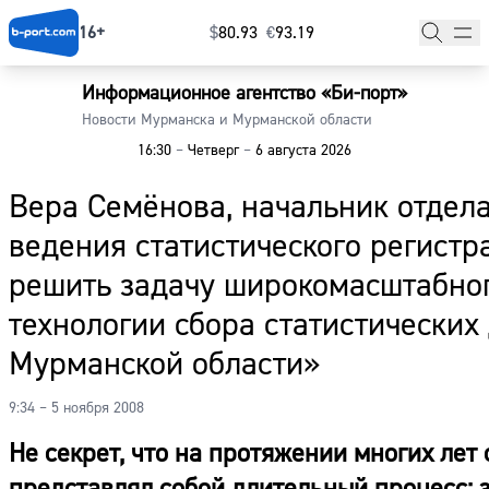
16+
$
⁠80.93
€
⁠93.19
Информационное агентство «Би-порт»
Главная
Новости Мурманска и Мурманской области
16:30
–
Четверг
–
6 августа 2026
Новости
Вера Семёнова, начальник отдел
Наши гости
ведения статистического регист
Фоторепортажи
решить задачу широкомасштабно
Погода
технологии сбора статистических
Мурманской области»
Курсы валют
9:34 – 5 ноября 2008
Не секрет, что на протяжении многих лет
представлял собой длительный процесс: