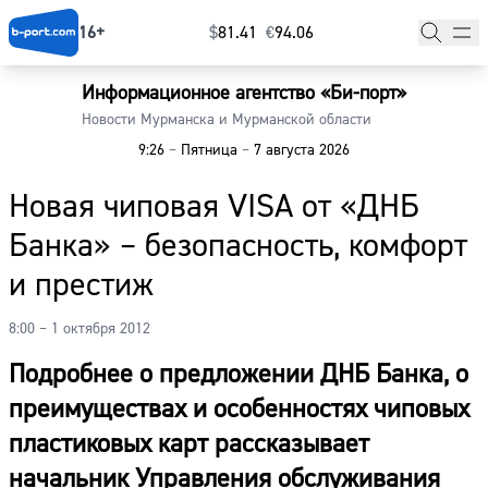
16+
$
⁠81.41
€
⁠94.06
Информационное агентство «Би-порт»
Главная
Новости Мурманска и Мурманской области
9:26
–
Пятница
–
7 августа 2026
Новости
Новая чиповая VISA от «ДНБ
Наши гости
Банка» – безопасность, комфорт
Фоторепортажи
и престиж
Погода
8:00 – 1 октября 2012
Курсы валют
Подробнее о предложении ДНБ Банка, о
преимуществах и особенностях чиповых
пластиковых карт рассказывает
начальник Управления обслуживания